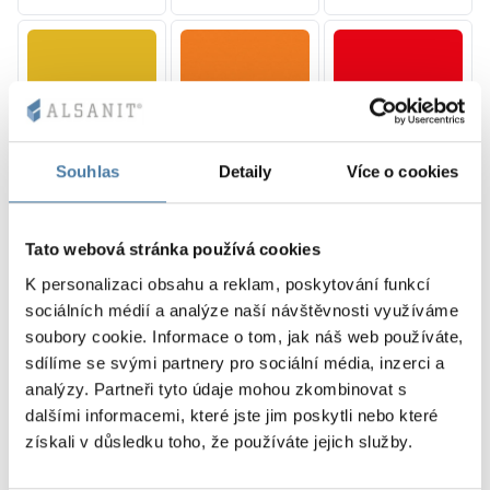
10 mm
10 mm
10 mm
SUNNY YELLOW
JUICY ORANGE
RED DELUXE
RAL 1023
RAL 2011
RAL 3020
Souhlas
Detaily
Více o cookies
Tato webová stránka používá cookies
K personalizaci obsahu a reklam, poskytování funkcí
10 mm
10, 12 mm
10 mm
sociálních médií a analýze naší návštěvnosti využíváme
BLUE BAY
SHADOW GREY
CLASSIC BLACK
RAL 5005
RAL 7042
RAL 9005
soubory cookie. Informace o tom, jak náš web používáte,
sdílíme se svými partnery pro sociální média, inzerci a
analýzy. Partneři tyto údaje mohou zkombinovat s
dalšími informacemi, které jste jim poskytli nebo které
získali v důsledku toho, že používáte jejich služby.
10 mm
10 mm
LION WOOD
FOREST GREEN