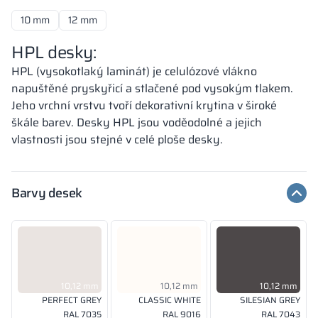
10 mm
12 mm
HPL desky:
HPL (vysokotlaký laminát) je celulózové vlákno
napuštěné pryskyřicí a stlačené pod vysokým tlakem.
Jeho vrchní vrstvu tvoří dekorativní krytina v široké
škále barev. Desky HPL jsou voděodolné a jejich
vlastnosti jsou stejné v celé ploše desky.
Barvy desek
10,12 mm
10,12 mm
10,12 mm
PERFECT GREY
CLASSIC WHITE
SILESIAN GREY
RAL 7035
RAL 9016
RAL 7043