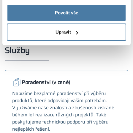
HORIZONTAL
RAL 6018
Povolit vše
Barvy materiálů v označení RAL jsou uvedeny pouze
orientačně, zobrazené dekory se mohou lišit od skutečných v
závislosti na parametrech a nastaveních monitoru.
Upravit
Služby
Poradenství (v ceně)
Nabízíme bezplatné poradenství při výběru
produktů, které odpovídají vašim potřebám.
Využíváme naše znalosti a zkušenosti získané
během let realizace různých projektů. Také
poskytujeme technickou podporu při výběru
nejlepších řešení.