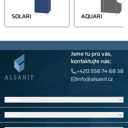
SOLARI
AQUARI
Jsme tu pro vás,
kontaktujte nás:
+420 558 74 68 38
info@alsanit.cz
Nabídka
Šatní skříňky
Odvětví
Sanitární kabiny
Kontraktní nábytek
Nábytek do škol a mateřských škol