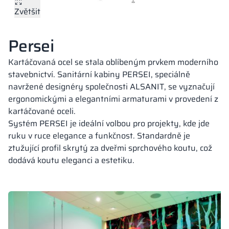
Kovové skříně V
Zvětšit
Barvy desek
Oddíly
Altus
Skříně typu L
Úplná nabídka
Schválení, brož
Mapa realizací
Lavičky a šatny
Persei
Lamely
Služby
Materiály a bar
Galerie realizací
Kartáčovaná ocel se stala oblíbeným prvkem moderního
Zámky pro skří
stavebnictví. Sanitární kabiny PERSEI, speciálně
18,28 mm
18,28 mm
18 mm
navržené designéry společnosti ALSANIT, se vyznačují
PERFECT GREY
PURE WHITE
CLASSIC BEIGE
ergonomickými a elegantními armaturami v provedení z
RAL 7035
RAL 9010
RAL 1015
kartáčované oceli.
Systém PERSEI je ideální volbou pro projekty, kde jde
ruku v ruce elegance a funkčnost. Standardně je
ztužující profil skrytý za dveřmi sprchového koutu, což
dodává koutu eleganci a estetiku.
18 mm
18,28 mm
18 mm
DARK GREY
SILESIAN GREY
CLASSIC BLACK
RAL 7037
RAL 7043
RAL 9005