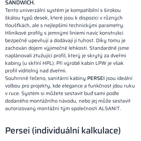
SANDWICH.
Tento univerzální systém je kompatibilní s širokou
škálou typů desek, které jsou k dispozici v různých
tloušťkách, ale s nejlepšími technickými parametry.
Hliníkové profily s jemnými liniemi navíc konstrukci
bezpečně upevňují a dodávají jí tuhost. Díky tomu je
zachován dojem výjimečné lehkosti. Standardně jsme
naplánovali ztužující profil, který je skrytý za dveřmi
kabiny (u skříní HPL). Při výrobě kabin LPW je však
profil viditelný nad dveřmi.
Souhrnně řečeno, sanitární kabiny
PERSEI
jsou ideální
volbou pro projekty, kde elegance a funkčnost jdou ruku
v ruce. Systém si můžete sestavit buď sami podle
dodaného montážního návodu, nebo jej může sestavit
autorizovaný montážní tým společnosti ALSANIT.
Persei (individuální kalkulace)