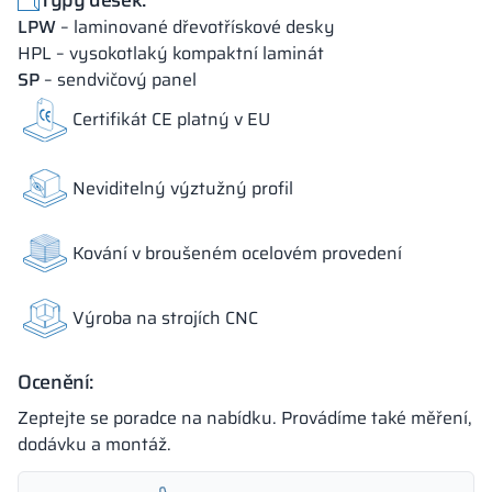
LPW
– laminované dřevotřískové desky
18 mm
18 mm
18 mm
HPL – vysokotlaký kompaktní laminát
OKAPI NUT
PORTLAND ASH
RETRO OAK
SP
– sendvičový panel
Certifikát CE platný v EU
18 mm
Neviditelný výztužný profil
BELLATO
Kování v broušeném ocelovém provedení
Barvy materiálů v označení RAL jsou uvedeny pouze orientačně,
zobrazené dekory se mohou lišit od skutečných v závislosti na
parametrech a nastaveních monitoru.
Výroba na strojích CNC
Ocenění:
Zeptejte se poradce na nabídku. Provádíme také měření,
dodávku a montáž.