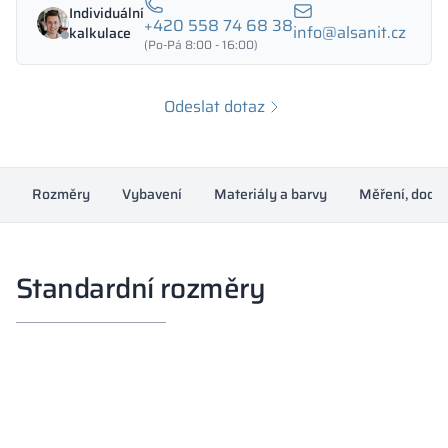
Individuální
+420 558 74 68 38
info@alsanit.cz
kalkulace
(Po-Pá 8:00 - 16:00)
Odeslat dotaz
Rozměry
Vybavení
Materiály a barvy
Měření, dodá
Standardní rozměry