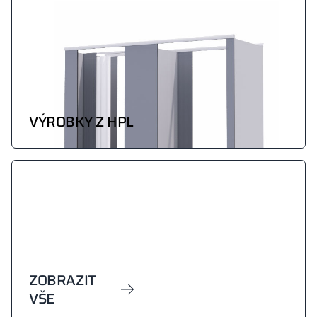
VÝROBKY Z HPL
ZOBRAZIT
VŠE