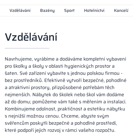
Kovové skříně V
Vzdělávání
Bazény
Sport
Hotelnictví
Kanceláře
Oddíly
Altus
Skříně typu L
Úplná nabídka
Schválení, brož
Mapa realizací
Lavičky a šatny
Lamely
Služby
Materiály a bar
Galerie realizací
Vzdělávání
Zámky pro skří
Navrhujeme, vyrábíme a dodáváme kompletní vybavení
pro školky a školy v oblasti hygienických prostor a
šaten. Své zařízení vybavíte s jednou polskou firmou -
bez prostředníků. Efektivně vytvoří bezpečné, pohodlné
a atraktivní prostory, přizpůsobené potřebám těch
nejmenších. Nábytek do školek nebo škol vám dodáme
až do domu; pomůžeme vám také s měřením a instalací.
Kombinujeme odolnost, praktičnost a estetiku nábytku
s nejnižší možnou cenou. Chceme, abyste svým
svěřencům poskytli bezpečné a pohodlné prostředí,
které podpoří jejich rozvoj v rámci vašeho rozpočtu.