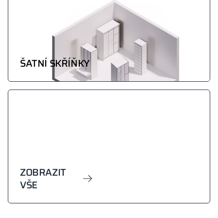
ŠATNÍ SKŘÍŇKY
ZOBRAZIT
VŠE