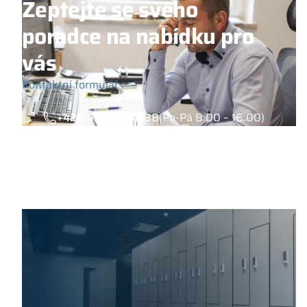
Zeptejte se svého
poradce na nabídku pro
vás
Kontaktní formulář
+420 558 74 68 38
(Po-Pá 8:00 – 16:00)