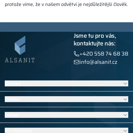
protože víme, že v našem odvětví je nejdůležitější člověk.
Jsme tu pro vás,
kontaktujte nás:
+420 558 74 68 38
info@alsanit.cz
Nabídka
Šatní skříňky
Odvětví
Sanitární kabiny
Kontraktní nábytek
Nábytek do škol a mateřských škol
Obchod
Výrobky z HPL
Vybavení bazénů
Zobrazit všechny produkty
Nábytek do sportovních a fitness šaten
Oděvní skříňky
Pro zákazníka
Vybavení hotelů