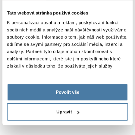
Tato webová stránka používá cookies
K personalizaci obsahu a reklam, poskytování funkcí
sociálních médií a analýze naší návštěvnosti využíváme
soubory cookie. Informace o tom, jak náš web používáte,
sdílíme se svými partnery pro sociální média, inzerci a
analýzy. Partneři tyto údaje mohou zkombinovat s
Čistič A2
dalšími informacemi, které jste jim poskytli nebo které
14.00
€
získali v důsledku toho, že používáte jejich služby.
Zobrazit produkt
Povolit vše
Zobrazení:
2
z
2
1
Upravit