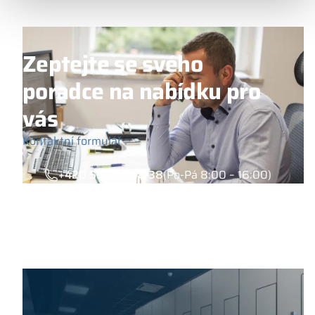
Zeptejte se svého
poradce na nabídku pro
vás
Kontaktní formulář
+420 558 74 68 38
(Po-Pá 8:00 – 16:00)