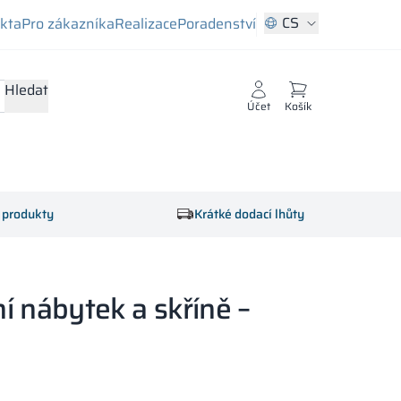
CS
ekta
Pro zákazníka
Realizace
Poradenství
Hledat
Účet
Košík
é produkty
Krátké dodací lhůty
ní nábytek a skříně –