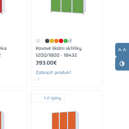
+7
íňka
Kovové školní skříňky
A
-
A
2
1200/1800 - 18432
393.00
€
Zobrazit produkt
1-2 týdny