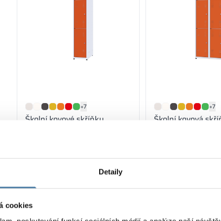
+7
+7
Školní kovové skříňky
Školní kovová skř
300/1800 - 18313
600/1800 - 1832
157.00
€
270.00
€
Zobrazit produkt
Zobrazit produkt
Detaily
1-2 týdny
1-2 týdny
á cookies
klam, poskytování funkcí sociálních médií a analýze naší návšt