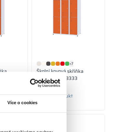
+7
íňka
Školní kovová skříňka
3
900/1800 - 18333
389.00
€
Zobrazit produkt
Více o cookies
1-2 týdny
ěvnosti využíváme soubory