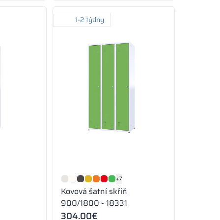
1-2 týdny
+7
Kovová šatní skříň
900/1800 - 18331
304.00
€