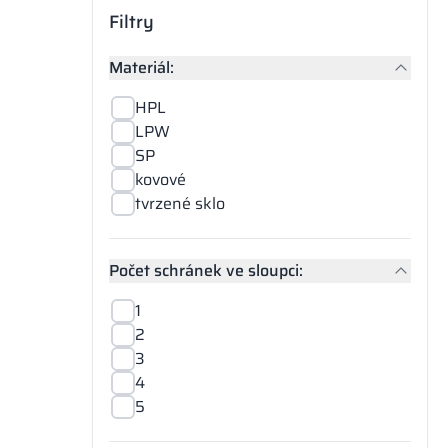
Filtry
Materiál:
HPL
LPW
SP
kovové
tvrzené sklo
Počet schránek ve sloupci:
1
2
3
4
5