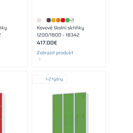
+7
íňky
Kovové školní skříňky
2
1200/1800 - 18342
417.00
€
Zobrazit produkt
1-2 týdny