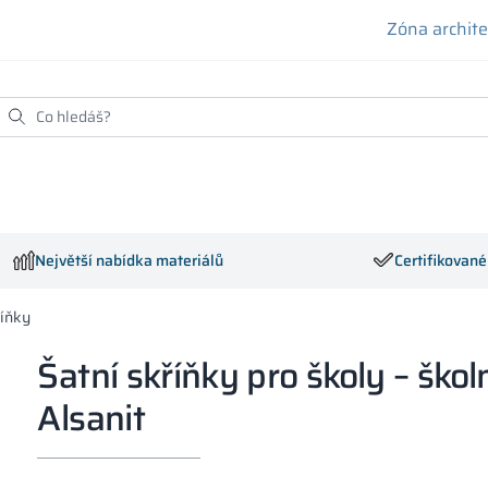
Zóna archit
Největší nabídka materiálů
Certifikovan
říňky
Šatní skříňky pro školy – škol
Alsanit