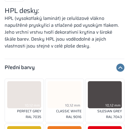
HPL desky:
HPL (vysokotlaký laminát) je celulózové vlákno
napuštěné pryskyřicí a stlačené pod vysokým tlakem.
Jeho vrchní vrstvu tvoří dekorativní krytina v široké
škále barev. Desky HPL jsou voděodolné a jejich
vlastnosti jsou stejné v celé ploše desky.
Přední barvy
10,12 mm
10,12 mm
10,12 mm
PERFECT GREY
CLASSIC WHITE
SILESIAN GREY
RAL 7035
RAL 9016
RAL 7043