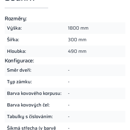
Rozměry:
Výška:
1800 mm
Šířka:
300 mm
Hloubka:
490 mm
Konfigurace:
Směr dveří:
-
Typ zámku:
-
Barva kovového korpusu:
-
Barva kovových čel:
-
Tabulky s číslováním:
-
Šikmá střecha (v barvě
-