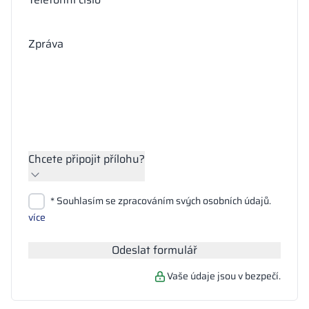
Zpráva
Chcete připojit přílohu?
Přiložit soubory
* Souhlasím se zpracováním svých osobních údajů.
Hledat
více
Odeslat formulář
Vaše údaje jsou v bezpečí.