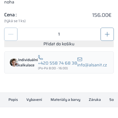
noha
156.00
€
Cena :
(týká se 1 ks)
Depozitní
skříňka
300/1800
Přidat do košíku
-
18314
Individuální
množství
+420 558 74 68 38
info@alsanit.cz
kalkulace
(Po-Pá 8:00 - 16:00)
Popis
Vybavení
Materiály a barvy
Záruka
Souh