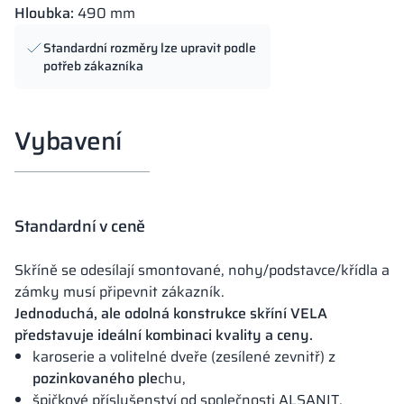
Hloubka:
490 mm
Standardní rozměry lze upravit podle
potřeb zákazníka
Vybavení
Standardní v ceně
Skříně se odesílají smontované, nohy/podstavce/křídla a
zámky musí připevnit zákazník.
Jednoduchá, ale odolná konstrukce skříní VELA
představuje ideální kombinaci kvality a ceny.
karoserie a volitelné dveře (zesílené zevnitř) z
pozinkovaného ple
chu,
špičkové příslušenství od společnosti ALSANIT.