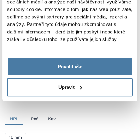
sociálních médií a analýze naší návštěvnosti využíváme
soubory cookie. Informace o tom, jak náš web používáte,
sdílíme se svými partnery pro sociální média, inzerci a
analýzy. Partneři tyto údaje mohou zkombinovat s
dalšími informacemi, které jste jim poskytli nebo které
získali v důsledku toho, že používáte jejich služby.
Povolit vše
Upravit
Materiály a barvy
HPL
LPW
Kov
10 mm