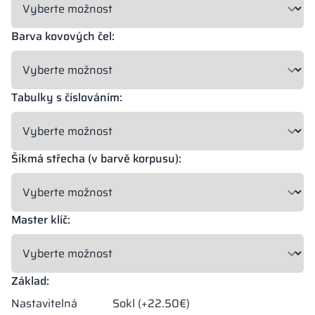
18 mm
18 mm
18 mm
OKAPI NUT
PORTLAND ASH
RETRO OAK
Barva kovových čel:
Tabulky s číslováním:
18 mm
BELLATO
Šikmá střecha (v barvě korpusu):
Možnost zabalení: ANO
Možnost gravírování: NE
Barvy materiálů v označení RAL jsou uvedeny pouze orientačně,
Master klíč:
zobrazené dekory se mohou lišit od skutečných v závislosti na
parametrech a nastaveních monitoru.
Základ:
Nastavitelná
Sokl (+22.50€)