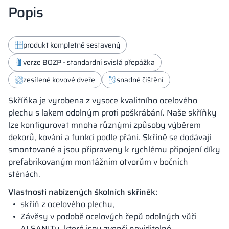
Popis
produkt kompletně sestavený
verze BOZP - standardní svislá přepážka
zesílené kovové dveře
snadné čištění
Skříňka je vyrobena z vysoce kvalitního ocelového
plechu s lakem odolným proti poškrábání. Naše skříňky
lze konfigurovat mnoha různými způsoby výběrem
dekorů, kování a funkcí podle přání. Skříně se dodávají
smontované a jsou připraveny k rychlému připojení díky
prefabrikovaným montážním otvorům v bočních
stěnách.
Vlastnosti nabízených školních skříněk:
skříň z ocelového plechu,
Závěsy v podobě ocelových čepů odolných vůči
ALSANITu, které jsou zvenčí neviditelné,