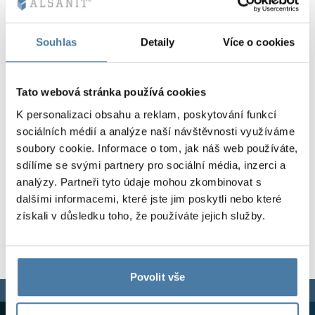
Kovové skříně V
Oddíly
Altus
Skříně typu L
Úplná nabídka
Schválení, brož
Mapa realizací
Souhlas
Detaily
Více o cookies
Lavičky a šatny
Lamely
Služby
Materiály a bar
Galerie realizací
Zámky pro skří
Tato webová stránka používá cookies
K personalizaci obsahu a reklam, poskytování funkcí
sociálních médií a analýze naší návštěvnosti využíváme
soubory cookie. Informace o tom, jak náš web používáte,
sdílíme se svými partnery pro sociální média, inzerci a
analýzy. Partneři tyto údaje mohou zkombinovat s
dalšími informacemi, které jste jim poskytli nebo které
získali v důsledku toho, že používáte jejich služby.
Povolit vše
Jsme tu pro vás,