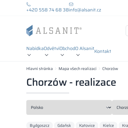
+420 558 74 68 38
info@alsanit.cz
Nabídka
Odvětví
Obchod
O Alsanit
Kontakt
Hlavní stránka
Mapa všech realizací
Chorzów
Chorzów - realizace
Bydgoszcz
Gdaňsk
Katovice
Kielce
Kr