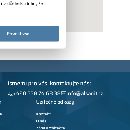
li v důsledku toho, že
Povolit vše
Jsme tu pro vás, kontaktujte nás:
+420 558 74 68 38
info@alsanit.cz
a
Užitečné odkazy
e
Kontakt
O nás
Zóna architekta