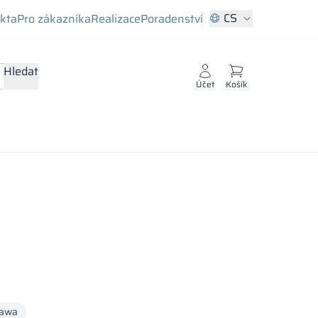
CS
ekta
Pro zákazníka
Realizace
Poradenství
Hledat
Účet
Košík
awa