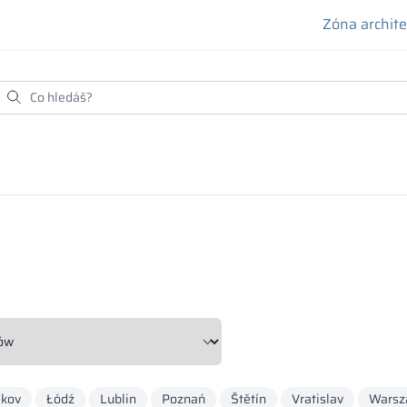
Zóna archit
akov
Łódź
Lublin
Poznań
Štětín
Vratislav
Warsz