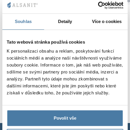
Bydgoszcz
Gdaňsk
Katovice
Kielce
Krakov
Łód
Kovové skříně V
Oddíly
Altus
Skříně typu L
Úplná nabídka
Schválení, brož
Mapa realizací
Lavičky a šatny
Souhlas
Detaily
Více o cookies
Lamely
Služby
Materiály a bar
Galerie realizací
Zámky pro skří
Tato webová stránka používá cookies
K personalizaci obsahu a reklam, poskytování funkcí
sociálních médií a analýze naší návštěvnosti využíváme
soubory cookie. Informace o tom, jak náš web používáte,
sdílíme se svými partnery pro sociální média, inzerci a
analýzy. Partneři tyto údaje mohou zkombinovat s
dalšími informacemi, které jste jim poskytli nebo které
získali v důsledku toho, že používáte jejich služby.
Povolit vše