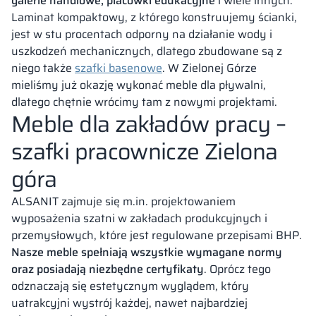
galerie handlowe, placówki edukacyjne
i wiele innych.
Laminat kompaktowy, z którego konstruujemy ścianki,
jest w stu procentach odporny na działanie wody i
uszkodzeń mechanicznych, dlatego zbudowane są z
niego także
szafki basenowe
. W Zielonej Górze
mieliśmy już okazję wykonać meble dla pływalni,
dlatego chętnie wrócimy tam z nowymi projektami.
Meble dla zakładów pracy –
szafki pracownicze Zielona
góra
ALSANIT zajmuje się m.in. projektowaniem
wyposażenia szatni w zakładach produkcyjnych i
przemysłowych, które jest regulowane przepisami BHP.
Nasze meble spełniają wszystkie wymagane normy
oraz posiadają niezbędne certyfikaty
. Oprócz tego
odznaczają się estetycznym wyglądem, który
uatrakcyjni wystrój każdej, nawet najbardziej