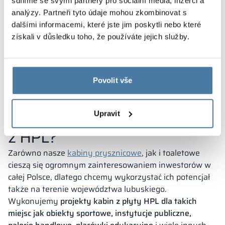
sdílíme se svými partnery pro sociální média, inzerci a
ponieważ ich kolorystyka jest dopasowywana do
analýzy. Partneři tyto údaje mohou zkombinovat s
wystroju pomieszczenia, w którym się znajdą. Ponadto
dalšími informacemi, které jste jim poskytli nebo které
na
szafki szkolne
można nanieść dowolną grafikę
z
získali v důsledku toho, že používáte jejich služby.
zasobów własnych lub naszego wzornika. W projekcie
zawsze są uwzględnione walory wizualne mebli, które
są ich nieodzowną zaletą.
Povolit vše
Kabiny WC – Zielona Góra.
Gdzie montujemy zabudowy
Upravit
z HPL?
Zarówno nasze
kabiny prysznicowe
, jak i toaletowe
cieszą się ogromnym zainteresowaniem inwestorów w
całej Polsce, dlatego chcemy wykorzystać ich potencjał
także na terenie województwa lubuskiego.
Wykonujemy
projekty kabin z płyty HPL dla takich
miejsc jak obiekty sportowe, instytucje publiczne,