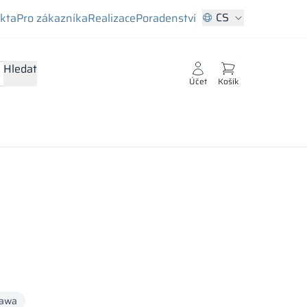
CS
ekta
Pro zákazníka
Realizace
Poradenství
Hledat
Účet
Košík
awa