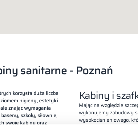
biny sanitarne - Poznań
Kabiny i sza
tórych korzysta duża liczba
ziomem higieny, estetyki
Mając na względzie szcz
nale znając wymagania
wykonujemy zabudowy sa
baseny, szkoły, siłownie,
wysokociśnieniowego, któ
ch swoje kabiny oraz
obiektów. Wyróżnia go
ca
 których rozwijamy
pływalni sprawdzi się zna
onalizowane projekty