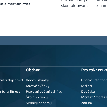
enia mechaniczne
i
skontaktowania się z nam
Obchod
Pro zákazník
mateřských škol
Oděvní skříňky
Obecné informac
Kovové skříňky
Měření
ních a fitness
Pracovní oděvní skříňky
Dodávka
Školní skříňky
Montáž / montáž
Skříňky do šatny
Záruka