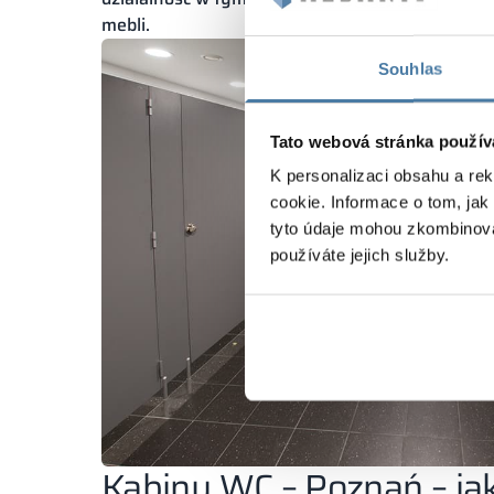
mebli.
Souhlas
Tato webová stránka použív
K personalizaci obsahu a re
cookie. Informace o tom, jak
tyto údaje mohou zkombinovat
používáte jejich služby.
Kabiny WC – Poznań – ja