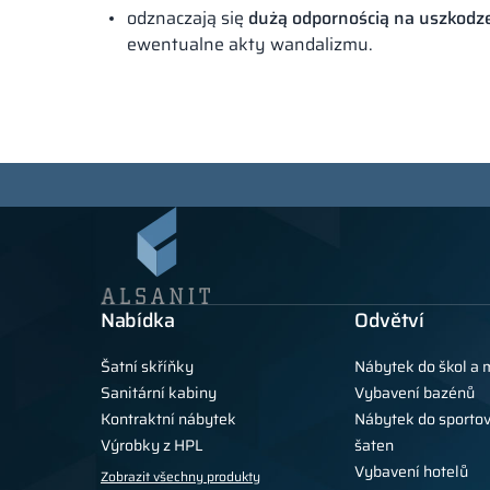
odznaczają się
dużą odpornością na uszkodz
ewentualne akty wandalizmu.
Nabídka
Odvětví
Šatní skříňky
Nábytek do škol a 
Sanitární kabiny
Vybavení bazénů
Kontraktní nábytek
Nábytek do sportov
Výrobky z HPL
šaten
Vybavení hotelů
Zobrazit všechny produkty