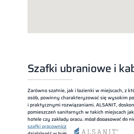
Szafki ubraniowe i ka
Zarówno szatnie, jak i łazienki w miejscach, z k
osób, powinny charakteryzować się wysokim po
i praktycznymi rozwiązaniami. ALSANIT, dosko
pomieszczeń sanitarnych w takich miejscach jak 
hotele czy zakłady pracy, mógł dopasować do ni
szafki pracownicze
. Poznań to jedno z miast, w
działalność w tym zakresie i realizujemy spers