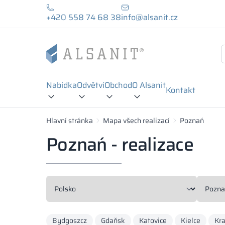
+420 558 74 68 38
info@alsanit.cz
Nabídka
Odvětví
Obchod
O Alsanit
Kontakt
Hlavní stránka
Mapa všech realizací
Poznań
Poznań - realizace
Bydgoszcz
Gdaňsk
Katovice
Kielce
Kr