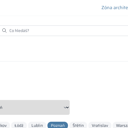
Zóna archit
akov
Łódź
Lublin
Poznań
Štětín
Vratislav
Warsz