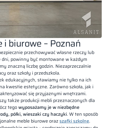
e i biurowe – Poznań
bezpiecznie przechowywać własne rzeczy lub
jne dni, powinny być montowane w każdym
my znaczną liczbę godzin. Niezaprzeczalnie
cy oraz szkoły i przedszkola.
ek edukacyjnych, stawiamy nie tylko na ich
 na kwestie estetyczne. Zarówno szkoła, jak i
akteryzować się przyjaznymi wnętrzami.
zy także produkcji mebli przeznaczonych dla
rócz tego
wyposażamy je w niezbędne
ody, półki, wieszaki czy haczyki
. W ten sposób
jonalne meble biurowe oraz
szafki szkolne
.
elkopolskie miasta – serdecznie zapraszamy do