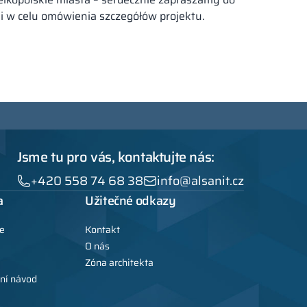
i w celu omówienia szczegółów projektu.
Jsme tu pro vás, kontaktujte nás:
+420 558 74 68 38
info@alsanit.cz
a
Užitečné odkazy
e
Kontakt
O nás
Zóna architekta
ní návod