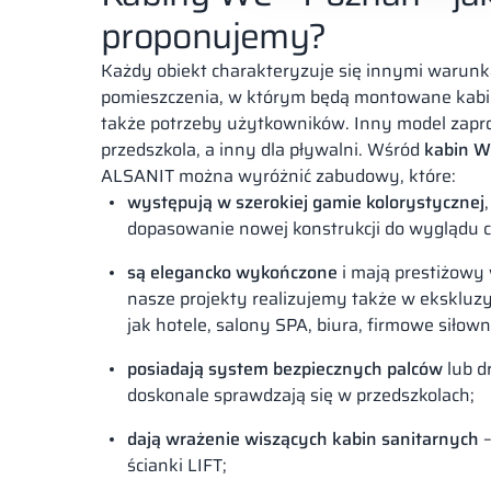
proponujemy?
Każdy obiekt charakteryzuje się innymi warunka
pomieszczenia, w którym będą montowane kabin
także potrzeby użytkowników. Inny model zapr
przedszkola, a inny dla pływalni. Wśród
kabin 
ALSANIT można wyróżnić zabudowy, które:
występują w szerokiej gamie kolorystycznej
dopasowanie nowej konstrukcji do wyglądu c
są elegancko wykończone
i mają prestiżowy 
nasze projekty realizujemy także w ekskluz
jak hotele, salony SPA, biura, firmowe siłown
posiadają system bezpiecznych palców
lub d
doskonale sprawdzają się w przedszkolach;
dają wrażenie wiszących kabin sanitarnych
–
ścianki LIFT;