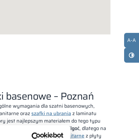
A
-
A
fki basenowe – Poznań
ególne wymagania dla szatni basenowych,
nitarne oraz
szafki na ubrania
z laminatu
ry jest najlepszym materiałem do tego typu
łkowita odporność na wodę i wilgoć
, dlatego na
komicie. Szafki oraz
kabiny sanitarne
z płyty