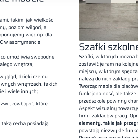
mi, takimi jak wielkość
y, poziom wilgoci, a
oponujemy więc np. dla
WC
w asortymencie
Szafki szkoln
Szafki, w których można 
, co umożliwia swobodne
zostawić je tam na kole
ałego wnętrza;
miejscu, w którym spędza
wygląd, dzięki czemu
należą do nich zakłady pra
ywnych wnętrzach, takich
Tworząc meble dla placów
ie i wiele innych;
funkcjonalność, ale także
przedszkole powinny char
rzwi „kowbojki”, które
Aspekt wizualny towarzys
firm i zakładów pracy. Op
elementy, takie jak przegr
 taką cechą posiadają
powstają niezwykle funkc
Poznań oraz pozostałe wi