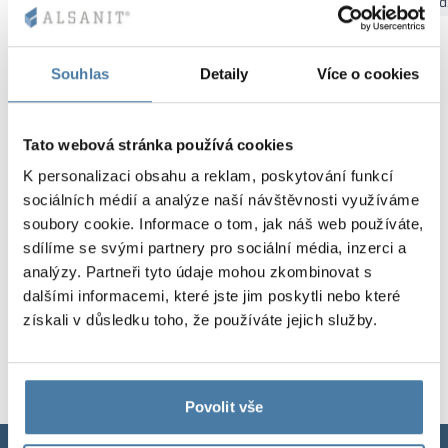
Bydgoszcz
Gdaňsk
Katovice
Kielce
Krakov
Łód
Kovové skříně V
Oddíly
Altus
Skříně typu L
Úplná nabídka
Schválení, brož
Mapa realizací
Lavičky a šatny
Souhlas
Detaily
Více o cookies
Lamely
Služby
Materiály a bar
Galerie realizací
Zámky pro skří
Tato webová stránka používá cookies
K personalizaci obsahu a reklam, poskytování funkcí
sociálních médií a analýze naší návštěvnosti využíváme
soubory cookie. Informace o tom, jak náš web používáte,
sdílíme se svými partnery pro sociální média, inzerci a
analýzy. Partneři tyto údaje mohou zkombinovat s
dalšími informacemi, které jste jim poskytli nebo které
získali v důsledku toho, že používáte jejich služby.
Povolit vše