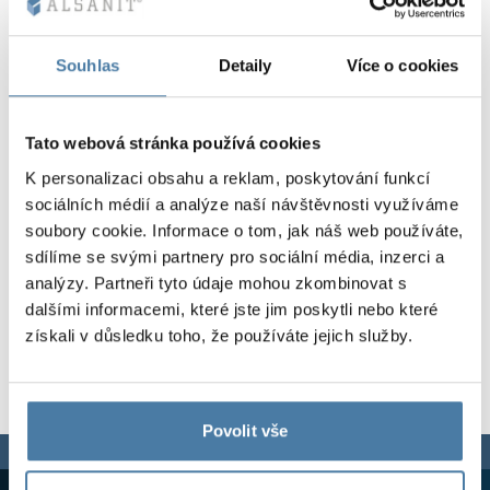
Kovové skříně V
Oddíly
Altus
Skříně typu L
Úplná nabídka
Schválení, brož
Mapa realizací
Souhlas
Detaily
Více o cookies
Lavičky a šatny
Lamely
Služby
Materiály a bar
Galerie realizací
Zámky pro skří
Tato webová stránka používá cookies
K personalizaci obsahu a reklam, poskytování funkcí
sociálních médií a analýze naší návštěvnosti využíváme
soubory cookie. Informace o tom, jak náš web používáte,
sdílíme se svými partnery pro sociální média, inzerci a
analýzy. Partneři tyto údaje mohou zkombinovat s
dalšími informacemi, které jste jim poskytli nebo které
získali v důsledku toho, že používáte jejich služby.
Povolit vše
Jsme tu pro vás,