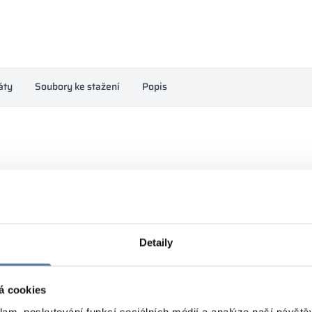
áty
Soubory ke stažení
Popis
Detaily
Lamely
Výška:
2750 mm
á cookies
Šířka:
klam, poskytování funkcí sociálních médií a analýze naší návšt