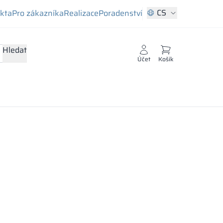
CS
ekta
Pro zákazníka
Realizace
Poradenství
Hledat
Účet
Košík