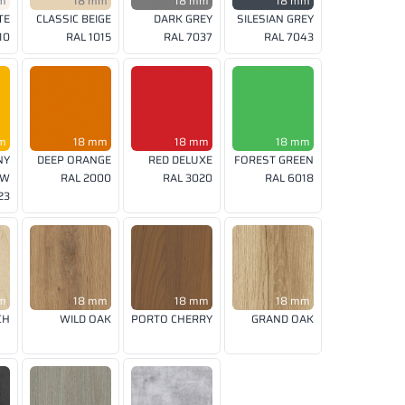
m
18 mm
18 mm
18 mm
TE
CLASSIC BEIGE
DARK GREY
SILESIAN GREY
10
RAL 1015
RAL 7037
RAL 7043
m
18 mm
18 mm
18 mm
NY
DEEP ORANGE
RED DELUXE
FOREST GREEN
OW
RAL 2000
RAL 3020
RAL 6018
23
m
18 mm
18 mm
18 mm
CH
WILD OAK
PORTO CHERRY
GRAND OAK