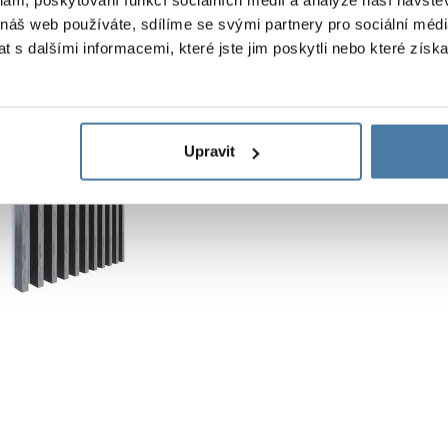
100 mm
 náš web používáte, sdílíme se svými partnery pro sociální média
150 mm
 s dalšími informacemi, které jste jim poskytli nebo které získa
300 mm
600 mm
Hloubka:
58 mm
Upravit