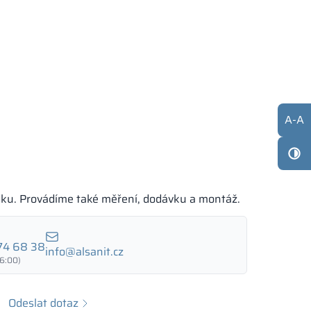
A
-
A
dku. Provádíme také měření, dodávku a montáž.
74 68 38
info@alsanit.cz
16:00)
Odeslat dotaz