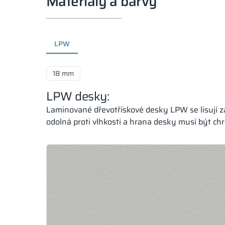
Materiály a barvy
LPW
18 mm
LPW desky:
Laminované dřevotřískové desky LPW se lisují za
odolná proti vlhkosti a hrana desky musí být ch