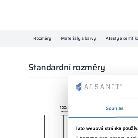
Rozměry
Materiály a barvy
Atesty a certifik
Standardní rozměry
Souhlas
Tato webová stránka použív
K personalizaci obsahu a re