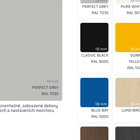
18 mm
18 m
PERFECT GREY
PURE WHI
RAL 7035
RAL 90
18 mm
18 m
CLASSIC BLACK
SUN
RAL 9005
YELL
RAL 10
18 mm
PERFECT GREY
RAL 7035
18 mm
18 m
orientačně, zobrazené dekory
rech a nastaveních monitoru.
BLUE BAY
LUND BIR
RAL 5005