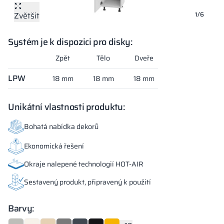
Zvětšit
Zvětšit
Zvětšit
Zvětšit
Zvětšit
Zvětšit
1/6
Systém je k dispozici pro disky:
Zpět
Tělo
Dveře
LPW
18 mm
18 mm
18 mm
Unikátní vlastnosti produktu:
Bohatá nabídka dekorů
Ekonomická řešení
Okraje nalepené technologií HOT-AIR
Sestavený produkt, připravený k použití
Barvy: