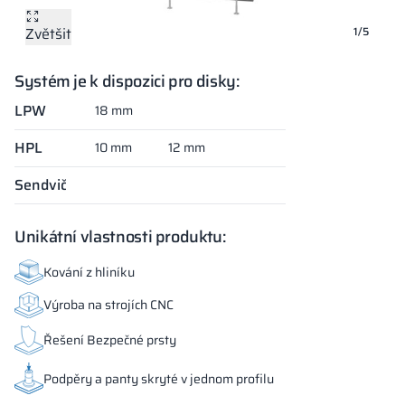
Zvětšit
Zvětšit
Zvětšit
Zvětšit
Zvětšit
1/5
Systém je k dispozici pro disky:
LPW
18 mm
HPL
10 mm
12 mm
Sendvič
Unikátní vlastnosti produktu:
Kování z hliníku
Výroba na strojích CNC
Řešení Bezpečné prsty
Podpěry a panty skryté v jednom profilu