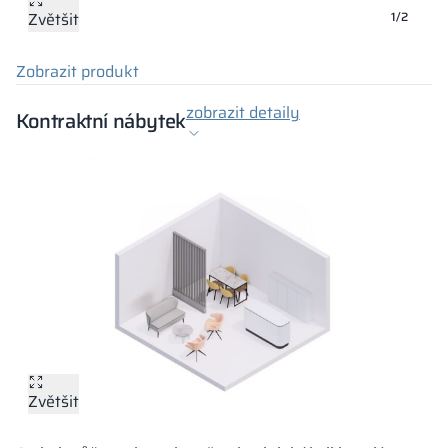
Zvětšit
Zvětšit
1/2
Zobrazit produkt
zobrazit detaily
Kontraktní nábytek
Zvětšit