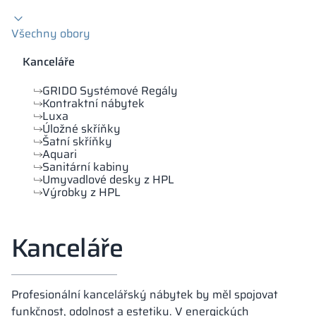
Kovové skříně V
Všechny obory
Oddíly
Altus
Skříně typu L
Úplná nabídka
Schválení, brož
Mapa realizací
Lavičky a šatny
Kanceláře
Lamely
Služby
Materiály a bar
Galerie realizací
Zámky pro skří
GRIDO Systémové Regály
Kontraktní nábytek
Luxa
Úložné skříňky
Šatní skříňky
Aquari
Sanitární kabiny
Umyvadlové desky z HPL
Výrobky z HPL
Kanceláře
Profesionální kancelářský nábytek by měl spojovat
funkčnost, odolnost a estetiku. V energických