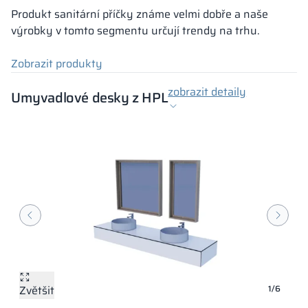
Produkt sanitární příčky známe velmi dobře a naše
výrobky v tomto segmentu určují trendy na trhu.
Zobrazit produkty
zobrazit detaily
Umyvadlové desky z HPL
Zvětšit
Zvětšit
Zvětšit
Zvětšit
Zvětšit
Zvětšit
1/6