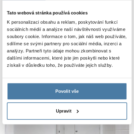
Zvětšit
Tato webová stránka používá cookies
K personalizaci obsahu a reklam, poskytování funkcí
HPL jsou voděodolné a extrémně odolné, což znamená,
sociálních médií a analýze naší návštěvnosti využíváme
že nacházejí stále větší uplatnění ve stavebnictví a
soubory cookie. Informace o tom, jak náš web používáte,
nábytkářském průmyslu. Pracujeme s nimi již více než
sdílíme se svými partnery pro sociální média, inzerci a
20 let.
analýzy. Partneři tyto údaje mohou zkombinovat s
dalšími informacemi, které jste jim poskytli nebo které
Zobrazit produkty
získali v důsledku toho, že používáte jejich služby.
Příkladné realizace
Povolit vše
Upravit
Kanceláře