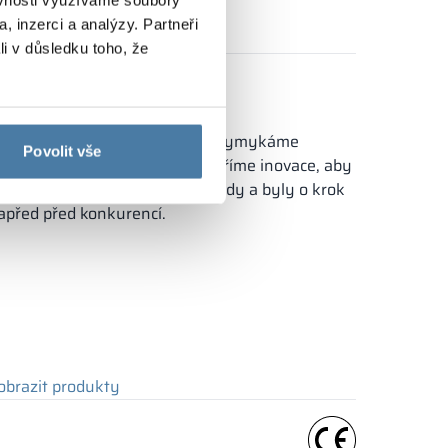
, inzerci a analýzy. Partneři
obrazit produkt
li v důsledku toho, že
ři navrhování našich skříní se vymykáme
Povolit vše
aběhnutým zvyklostem. Vytváříme inovace, aby
aše výrobky udávaly nové trendy a byly o krok
apřed před konkurencí.
obrazit produkty