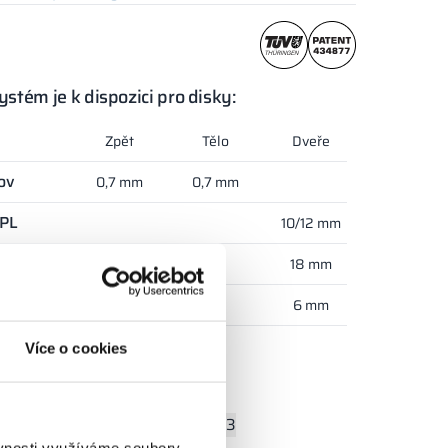
ystém je k dispozici pro disky:
Zpět
Tělo
Dveře
ov
0,7 mm
0,7 mm
PL
10/12 mm
PW
18 mm
klo
6 mm
Více o cookies
arvy:
+13
ěvnosti využíváme soubory