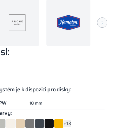
sl:
ystém je k dispozici pro disky:
PW
18 mm
arvy:
+13