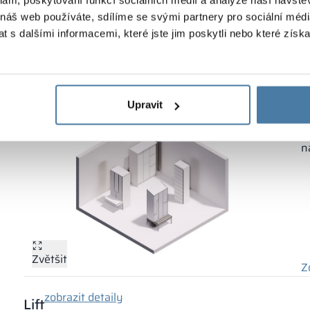
Sestavený produkt,
Navrženo podle
 náš web používáte, sdílíme se svými partnery pro sociální média
Z
připravený k použití
konceptu REUSE
 s dalšími informacemi, které jste jim poskytli nebo které získa
zobrazit detaily
Šatní skříňky
P
Upravit
z
n
n
Zvětšit
Z
zobrazit detaily
Lift