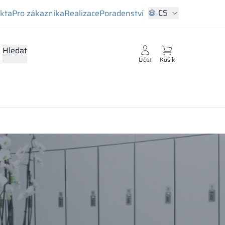
CS
ekta
Pro zákazníka
Realizace
Poradenství
Hledat
Účet
Košík