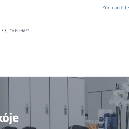
Zóna archit
kóje