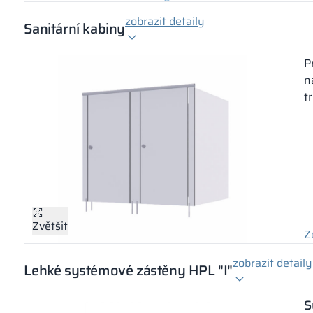
zobrazit detaily
Sanitární kabiny
P
n
t
Zvětšit
Z
zobrazit detaily
Lehké systémové zástěny HPL "I"
S