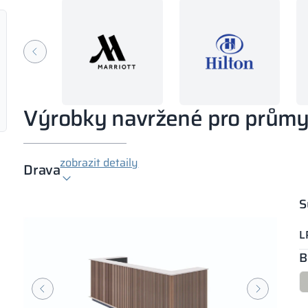
Výrobky navržené pro průmy
zobrazit detaily
Drava
S
L
B