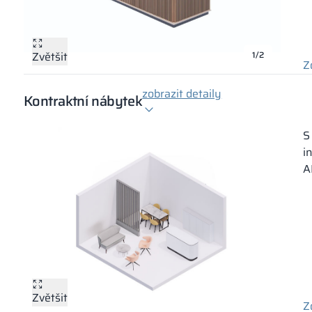
Zvětšit
Zvětšit
1/2
Z
zobrazit detaily
Kontraktní nábytek
S
i
A
Zvětšit
Z