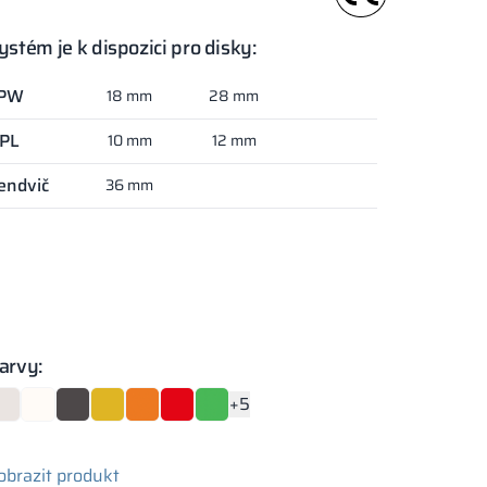
ystém je k dispozici pro disky:
PW
18 mm
28 mm
PL
10 mm
12 mm
endvič
36 mm
arvy:
+5
obrazit produkt