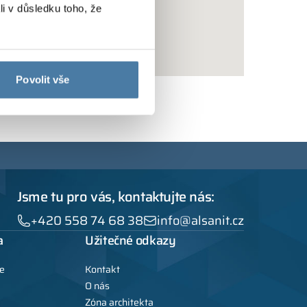
li v důsledku toho, že
Povolit vše
Jsme tu pro vás, kontaktujte nás:
+420 558 74 68 38
info@alsanit.cz
a
Užitečné odkazy
e
Kontakt
O nás
Zóna architekta