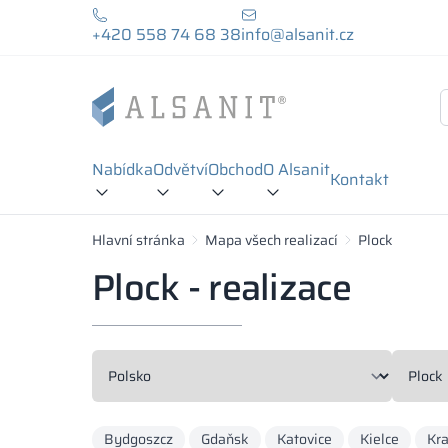
+420 558 74 68 38
info@alsanit.cz
Nabídka
Odvětví
Obchod
O Alsanit
Kontakt
Hlavní stránka
Mapa všech realizací
Plock
Plock - realizace
Bydgoszcz
Gdaňsk
Katovice
Kielce
Kr