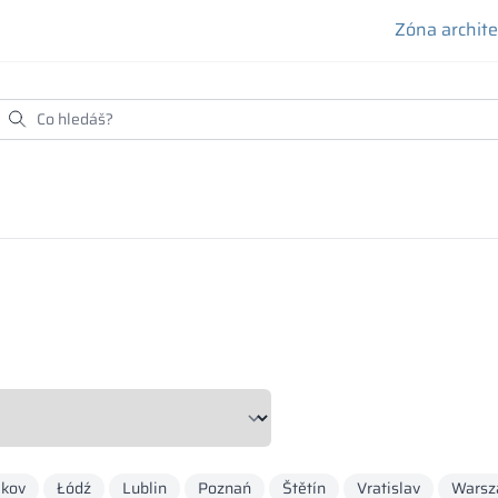
Zóna archit
akov
Łódź
Lublin
Poznań
Štětín
Vratislav
Warsz