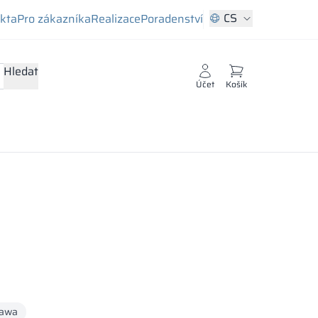
CS
ekta
Pro zákazníka
Realizace
Poradenství
Hledat
Účet
Košík
awa