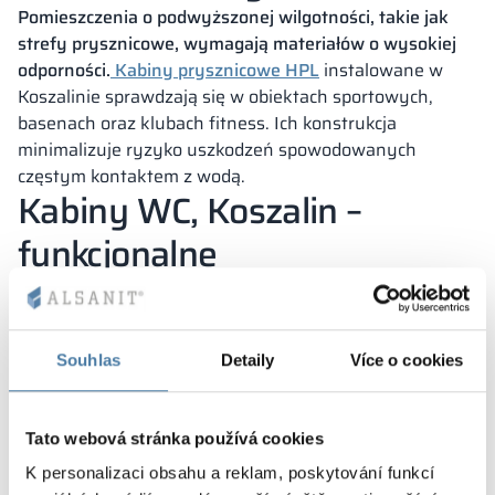
Pomieszczenia o podwyższonej wilgotności, takie jak
strefy prysznicowe, wymagają materiałów o wysokiej
odporności.
Kabiny prysznicowe HPL
instalowane w
Koszalinie sprawdzają się w obiektach sportowych,
basenach oraz klubach fitness. Ich konstrukcja
minimalizuje ryzyko uszkodzeń spowodowanych
częstym kontaktem z wodą.
Kabiny WC, Koszalin –
funkcjonalne
zagospodarowanie
przestrzeni
Souhlas
Detaily
Více o cookies
W wielu instytucjach w Koszalinie toalety muszą być
dopasowane do specyfiki obiektu i potrzeb
użytkowników.
Kabiny sanitarne
w Koszalinie
Tato webová stránka používá cookies
projektowane są z uwzględnieniem różnych układów
K personalizaci obsahu a reklam, poskytování funkcí
wnętrz
, co pozwala na sprawne ich rozmieszczenie