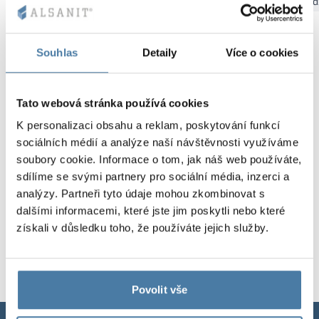
Bydgoszcz
Gdaňsk
Katovice
Kielce
Krakov
Łód
Kovové skříně V
Oddíly
Altus
Skříně typu L
Úplná nabídka
Schválení, brož
Mapa realizací
Lavičky a šatny
Souhlas
Detaily
Více o cookies
Lamely
Služby
Materiály a bar
Galerie realizací
Zámky pro skří
Tato webová stránka používá cookies
K personalizaci obsahu a reklam, poskytování funkcí
sociálních médií a analýze naší návštěvnosti využíváme
soubory cookie. Informace o tom, jak náš web používáte,
sdílíme se svými partnery pro sociální média, inzerci a
analýzy. Partneři tyto údaje mohou zkombinovat s
dalšími informacemi, které jste jim poskytli nebo které
získali v důsledku toho, že používáte jejich služby.
Povolit vše