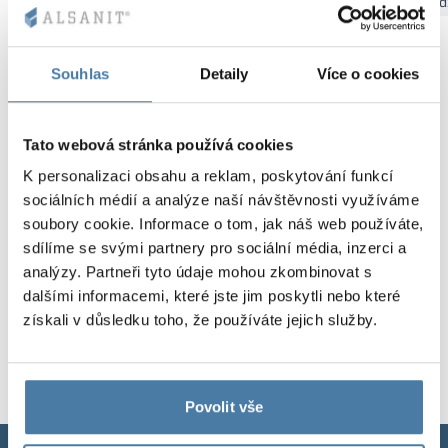
Bydgoszcz
Gdaňsk
Katovice
Kielce
Krakov
Łód
Kovové skříně V
Oddíly
Altus
Skříně typu L
Úplná nabídka
Schválení, brož
Mapa realizací
Lavičky a šatny
Souhlas
Detaily
Více o cookies
Lamely
Služby
Materiály a bar
Galerie realizací
Zámky pro skří
Tato webová stránka používá cookies
K personalizaci obsahu a reklam, poskytování funkcí
sociálních médií a analýze naší návštěvnosti využíváme
soubory cookie. Informace o tom, jak náš web používáte,
sdílíme se svými partnery pro sociální média, inzerci a
analýzy. Partneři tyto údaje mohou zkombinovat s
dalšími informacemi, které jste jim poskytli nebo které
získali v důsledku toho, že používáte jejich služby.
Povolit vše