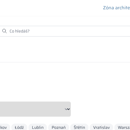
Zóna archit
akov
Łódź
Lublin
Poznań
Štětín
Vratislav
Warsz