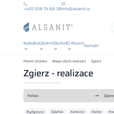
+420 558 74 68 38
info@alsanit.cz
Nabídka
Odvětví
Obchod
O Alsanit
Kontakt
Hlavní stránka
Mapa všech realizací
Zgierz
Zgierz - realizace
Bydgoszcz
Gdaňsk
Katovice
Kielce
Kr