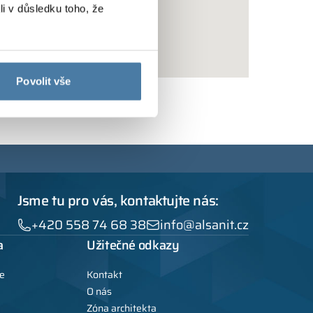
li v důsledku toho, že
Povolit vše
Jsme tu pro vás, kontaktujte nás:
+420 558 74 68 38
info@alsanit.cz
a
Užitečné odkazy
e
Kontakt
O nás
Zóna architekta