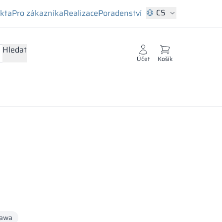
CS
ekta
Pro zákazníka
Realizace
Poradenství
Hledat
Účet
Košík
awa