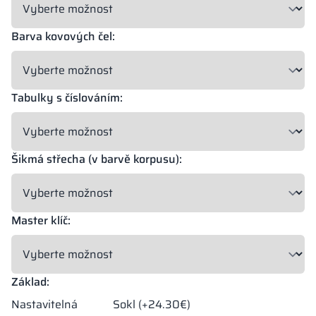
18 mm
18 mm
18 mm
OKAPI NUT
PORTLAND ASH
RETRO OAK
Barva kovových čel:
Tabulky s číslováním:
18 mm
BELLATO
Šikmá střecha (v barvě korpusu):
Možnost zabalení: ANO
Možnost gravírování: NE
Barvy materiálů v označení RAL jsou uvedeny pouze orientačně,
Master klíč:
zobrazené dekory se mohou lišit od skutečných v závislosti na
parametrech a nastaveních monitoru.
Základ:
Nastavitelná
Sokl (+24.30€)