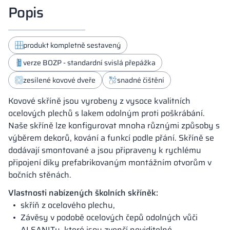
Popis
produkt kompletně sestavený
verze BOZP - standardní svislá přepážka
zesílené kovové dveře
snadné čištění
Kovové skříně jsou vyrobeny z vysoce kvalitních
ocelových plechů s lakem odolným proti poškrábání.
Naše skříně lze konfigurovat mnoha různými způsoby s
výběrem dekorů, kování a funkcí podle přání. Skříně se
dodávají smontované a jsou připraveny k rychlému
připojení díky prefabrikovaným montážním otvorům v
bočních stěnách.
Vlastnosti nabízených školních skříněk:
skříň z ocelového plechu,
Závěsy v podobě ocelových čepů odolných vůči
ALSANITu, které jsou zvenčí neviditelné,