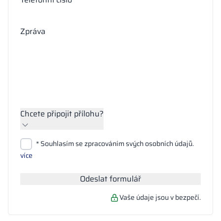
Zpráva
Chcete připojit přílohu?
Přiložit soubory
* Souhlasím se zpracováním svých osobních údajů.
Hledat
více
Odeslat formulář
Vaše údaje jsou v bezpečí.