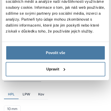
sociálních médií a analýze naší návštěvnosti využíváme
soubory cookie. Informace o tom, jak náš web používáte,
sdílíme se svými partnery pro sociální média, inzerci a
analýzy. Partneři tyto údaje mohou zkombinovat s
dalšími informacemi, které jste jim poskytli nebo které
získali v důsledku toho, že používáte jejich služby.
Povolit vše
Upravit
Materiály a barvy
HPL
LPW
Kov
10 mm