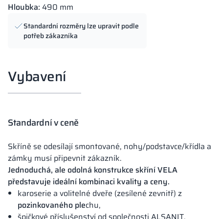
Hloubka:
490 mm
Standardní rozměry lze upravit podle
potřeb zákazníka
Vybavení
Standardní v ceně
Skříně se odesílají smontované, nohy/podstavce/křídla a
zámky musí připevnit zákazník.
Jednoduchá, ale odolná konstrukce skříní VELA
představuje ideální kombinaci kvality a ceny.
karoserie a volitelné dveře (zesílené zevnitř) z
pozinkovaného ple
chu,
špičkové příslušenství od společnosti ALSANIT.