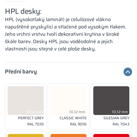
HPL desky:
HPL (vysokotlaký laminát) je celulózové vlákno
napuštěné pryskyřicí a stlačené pod vysokým tlakem.
Jeho vrchní vrstvu tvoří dekorativní krytina v široké
škále barev. Desky HPL jsou voděodolné a jejich
vlastnosti jsou stejné v celé ploše desky.
Přední barvy
10,12 mm
10,12 mm
10,12 mm
PERFECT GREY
CLASSIC WHITE
SILESIAN GREY
RAL 7035
RAL 9016
RAL 7043