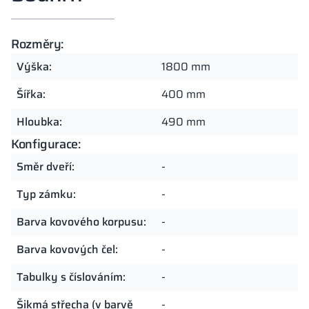
Rozměry:
Výška:
1800 mm
Šířka:
400 mm
Hloubka:
490 mm
Konfigurace:
Směr dveří:
-
Typ zámku:
-
Barva kovového korpusu:
-
Barva kovových čel:
-
Tabulky s číslováním:
-
Šikmá střecha (v barvě
-