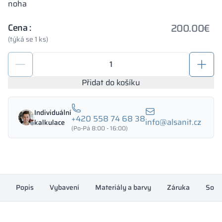
noha
200.00
€
Cena :
(týká se 1 ks)
Depozitní
skříňka
400/1800
Přidat do košíku
-
18414
Individuální
množství
+420 558 74 68 38
info@alsanit.cz
kalkulace
(Po-Pá 8:00 - 16:00)
Popis
Vybavení
Materiály a barvy
Záruka
Souh