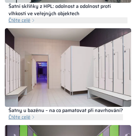
Šatní skříňky z HPL: odolnost a odolnost proti
vlhkosti ve veřejných objektech
Čtěte celé
Šatny u bazénu – na co pamatovat při navrhování?
Čtěte celé