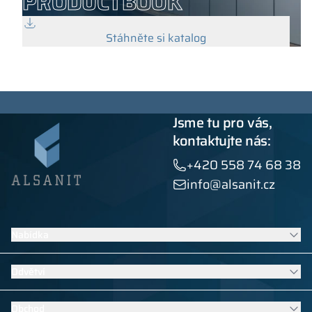
PRODUCTBOOK
Stáhněte si katalog
Jsme tu pro vás,
kontaktujte nás:
+420 558 74 68 38
info@alsanit.cz
Nabídka
Šatní skříňky
Odvětví
Sanitární kabiny
Kontraktní nábytek
Nábytek do škol a mateřských škol
Obchod
Výrobky z HPL