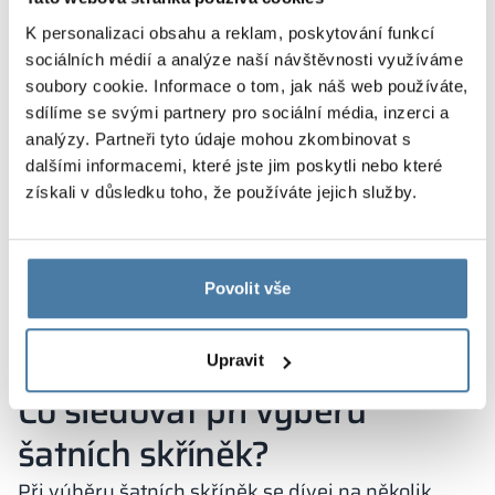
Každý prostor vyžaduje jiný přístup. Malé
K personalizaci obsahu a reklam, poskytování funkcí
sociálních médií a analýze naší návštěvnosti využíváme
místnosti potřebují minimalistické a úsporné
soubory cookie. Informace o tom, jak náš web používáte,
řešení. Velké šatny zase unesou více úložných
sdílíme se svými partnery pro sociální média, inzerci a
prvků. V obou případech ale platí stejná pravidla
analýzy. Partneři tyto údaje mohou zkombinovat s
ergonomie šatních skříněk. V malé šatně se zaměř
dalšími informacemi, které jste jim poskytli nebo které
na vertikální řešení. Ty Ti umožní využít každý
získali v důsledku toho, že používáte jejich služby.
dostupný centimetr. Ve větších šatnách můžeš
přidat více doplňků a vytvořit relaxační část. Ve
specifických prostorách, jako jsou školy nebo
Povolit vše
fitness centra, je klíčová odolnost. Tam se
soustřeď na materiály a konstrukci. Díky tomu
Upravit
bude šatna sloužit dlouho a bez problémů.
Co sledovat při výběru
šatních skříněk?
Při výběru šatních skříněk se dívej na několik