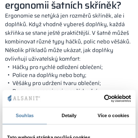
ergonomii šatních skříněk?
Ergonomie se netýká jen rozměrů skříněk, ale i
doplňků. Když vhodně vybereš doplňky, každá
skříňka se stane ještě praktičtější. V šatně můžeš
kombinovat různé typy háčků, polic nebo věšáků.
Několik příkladů může ukázat, jak doplňky
ovlivňují uživatelský komfort:
Háčky pro rychlé odložení oblečení;
Police na doplňky nebo boty;
Věšáky pro udržení tvaru oblečení;
Boxy pro organizaci menších věcí;
Zrcadla pro kontrolu vzhledu. Doplňky musí
být pevné a dobře přístupné. Když je umístíš
správně, šatna bude působit přehledně.
Souhlas
Detaily
Více o cookies
Jak přizpůsobit šatnu typu
prostoru?
Tato webová stránka používá cookies