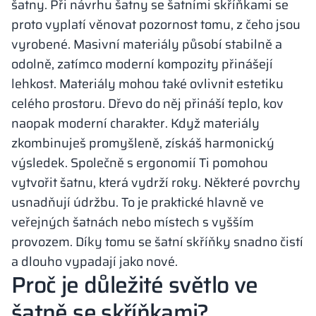
šatny. Při návrhu šatny se šatními skříňkami se
proto vyplatí věnovat pozornost tomu, z čeho jsou
vyrobené. Masivní materiály působí stabilně a
odolně, zatímco moderní kompozity přinášejí
lehkost. Materiály mohou také ovlivnit estetiku
celého prostoru. Dřevo do něj přináší teplo, kov
naopak moderní charakter. Když materiály
zkombinuješ promyšleně, získáš harmonický
výsledek. Společně s ergonomií Ti pomohou
vytvořit šatnu, která vydrží roky. Některé povrchy
usnadňují údržbu. To je praktické hlavně ve
veřejných šatnách nebo místech s vyšším
provozem. Díky tomu se šatní skříňky snadno čistí
a dlouho vypadají jako nové.
Proč je důležité světlo ve
šatně se skříňkami?