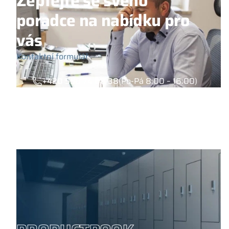
Zeptejte se svého
poradce na nabídku pro
vás
Kontaktní formulář
+420 558 74 68 38
(Po-Pá 8:00 – 16:00)