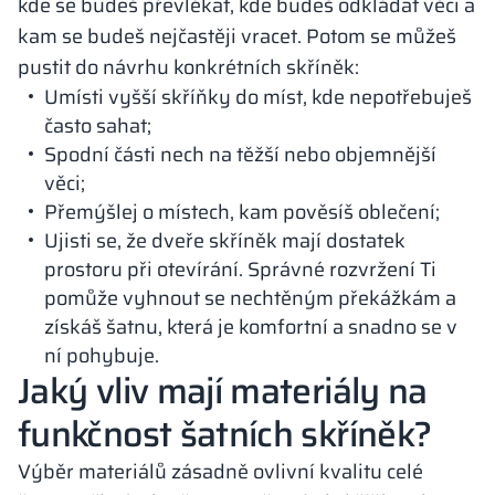
kde se budeš převlékat, kde budeš odkládat věci a
kam se budeš nejčastěji vracet. Potom se můžeš
pustit do návrhu konkrétních skříněk:
Umísti vyšší skříňky do míst, kde nepotřebuješ
často sahat;
Spodní části nech na těžší nebo objemnější
věci;
Přemýšlej o místech, kam pověsíš oblečení;
Ujisti se, že dveře skříněk mají dostatek
prostoru při otevírání. Správné rozvržení Ti
pomůže vyhnout se nechtěným překážkám a
získáš šatnu, která je komfortní a snadno se v
ní pohybuje.
Jaký vliv mají materiály na
funkčnost šatních skříněk?
Výběr materiálů zásadně ovlivní kvalitu celé