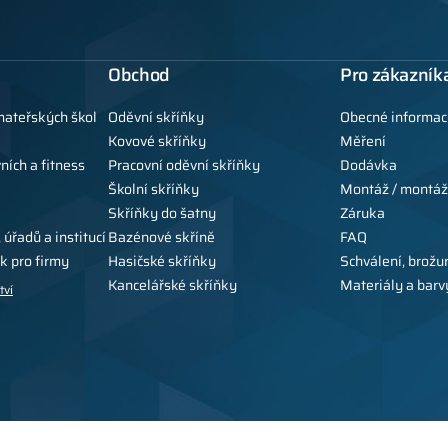
Obchod
Pro zákazník
mateřských škol
Oděvní skříňky
Obecné informac
Kovové skříňky
Měření
ních a fitness
Pracovní oděvní skříňky
Dodávka
Školní skříňky
Montáž / montáž
Skříňky do šatny
Záruka
 úřadů a institucí
Bazénové skříně
FAQ
k pro firmy
Hasičské skříňky
Schválení, brožu
Kancelářské skříňky
Materiály a barv
tví
Copyright © 2026 Al