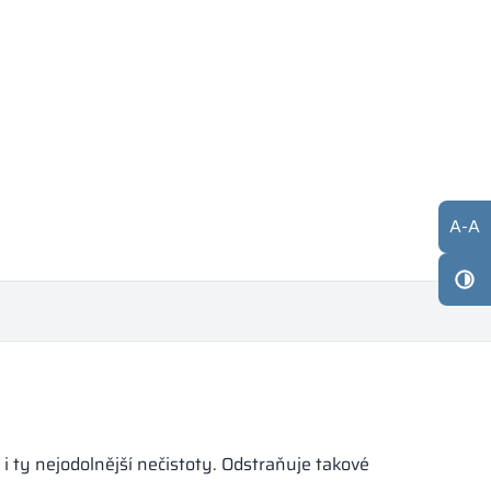
A
-
A
i ty nejodolnější nečistoty. Odstraňuje takové