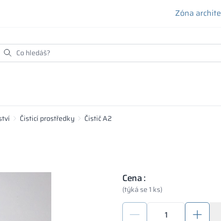
Zóna archit
ství
Čisticí prostředky
Čistič A2
Cena :
(týká se 1 ks)
Čistič
A2