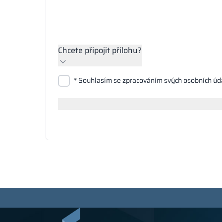
Chcete připojit přílohu?
Přiložit soubory
* Souhlasím se zpracováním svých osobních úd
Hledat