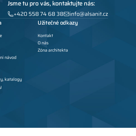
Jsme tu pro vás, kontaktujte nás:
+420 558 74 68 38
info@alsanit.cz
a
Užitečné odkazy
e
Kontakt
O nás
Zóna architekta
ní návod
ry, katalogy
y
sanit - výrobce kovového nábytku, skříní, sanitárních kabin a WC