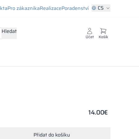
CS
ekta
Pro zákazníka
Realizace
Poradenství
Hledat
Účet
Košík
14.00
€
Přidat do košíku