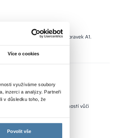
denní údržbu doporučujeme přípravek A1.
Více o cookies
ěvnosti využíváme soubory
, inzerci a analýzy. Partneři
li v důsledku toho, že
ýjimečnou trvanlivostí a odolností vůči
né prostory.
Povolit vše