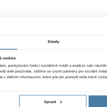
 ale k odstraňování extrémně obtížných nečistot. Pro každo
 použitím si přečtěte etiketu
Detaily
á cookies
klam, poskytování funkcí sociálních médií a analýze naší návšt
 náš web používáte, sdílíme se svými partnery pro sociální média
 s dalšími informacemi, které jste jim poskytli nebo které získa
Polsku z nejkvalitnějších materiálů. Díky tomu se vyznačují v
éče o každý detail zajišťují, že jsou skvělou volbou pro nároč
Upravit