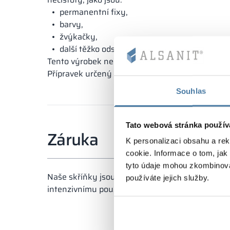
permanentní fixy,
barvy,
žvýkačky,
další těžko odstranitelné nečistoty.
Tento výrobek není určen ke každodenní údržbě,
Přípravek určený k profesionálnímu použití, před
Souhlas
Tato webová stránka použív
Záruka
K personalizaci obsahu a re
cookie. Informace o tom, jak
tyto údaje mohou zkombinovat
Naše skříňky jsou pokryty zárukou a vyráběny v 
používáte jejich služby.
intenzivnímu používání. Preciznost provedení a p