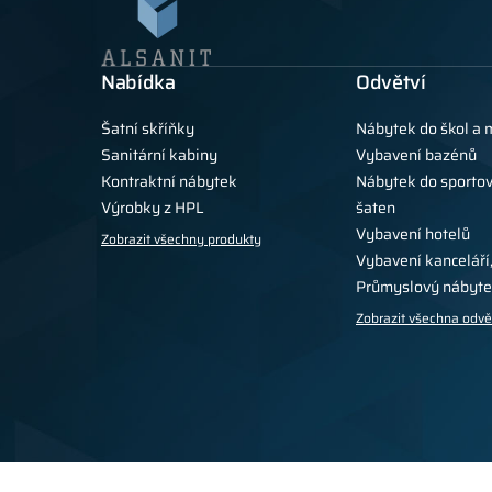
Nabídka
Odvětví
Šatní skříňky
Nábytek do škol a 
Sanitární kabiny
Vybavení bazénů
Kontraktní nábytek
Nábytek do sportov
Výrobky z HPL
šaten
Vybavení hotelů
Zobrazit všechny produkty
Vybavení kanceláří,
Průmyslový nábyte
Zobrazit všechna odvě
Zásady ochrany osobních údajů
Obchodní
Pro tisk