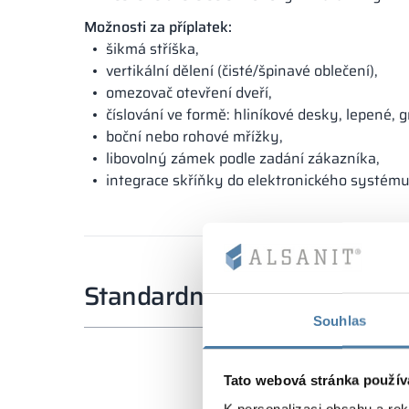
Možnosti za příplatek:
šikmá stříška,
vertikální dělení (čisté/špinavé oblečení),
omezovač otevření dveří,
číslování ve formě: hliníkové desky, lepené, 
boční nebo rohové mřížky,
libovolný zámek podle zadání zákazníka,
integrace skříňky do elektronického systému
Standardní rozměry
Souhlas
Tato webová stránka použív
K personalizaci obsahu a re