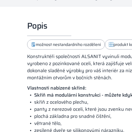
Popis
možnost nestandardního rozdělení
produkt 
Konstruktéři společnosti ALSANIT vyvinuli modul
vyrobeno z pozinkované oceli, která zajišťuje vel
dokonale sladěné výrobky pro váš interiér za n
montážním otvorům v bočních stěnách.
Vlastnosti nabízené skříně:
Skříň má modulární konstrukci - můžete kdyko
skříň z ocelového plechu,
panty z nerezové oceli, které jsou zvenku nev
plochá základna pro snadné čištění,
větrané tělo,
zesílené dveře se silikonovými nárazníky.