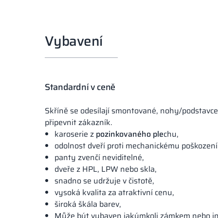
Vybavení
Standardní v ceně
Skříně se odesílají smontované, nohy/podstavce
připevnit zákazník.
karoserie z
pozinkovaného ple
chu,
odolnost dveří proti mechanickému poškození
panty zvenčí neviditelné,
dveře z HPL, LPW nebo skla,
snadno se udržuje v čistotě,
vysoká kvalita za atraktivní cenu,
široká škála barev,
Může být vybaven jakýmkoli zámkem nebo i