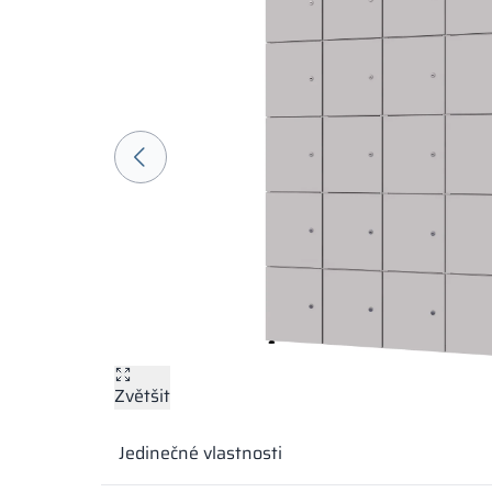
Zvětšit
Jedinečné vlastnosti
Barvy materiálů v označení RAL jsou uvedeny pouze 