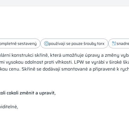
kompletně sestavený
používají se pouze šrouby torx
snadné
ární konstrukci skříně, která umožňuje úpravy a změny vybav
mi vysokou odolnost proti vlhkosti. LPW se vyrábí v široké šk
ízkou cenu. Skříně se dodávají smontované a připravené k ry
li cokoli změnit a upravit,
iditelné,