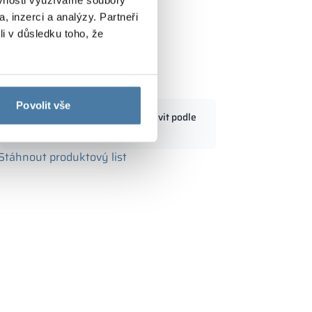
, inzerci a analýzy. Partneři
li v důsledku toho, že
200/1800 - 18345
Povolit vše
Standardní rozměry lze upravit podle
m
potřeb zákazníka
Stáhnout produktový list