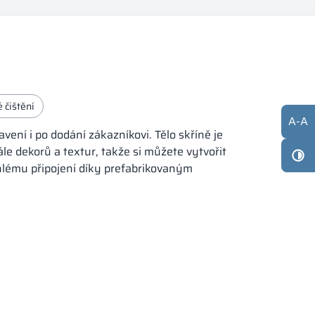
 čištění
A
-
A
ení i po dodání zákazníkovi. Tělo skříně je
ále dekorů a textur, takže si můžete vytvořit
chlému připojení díky prefabrikovaným