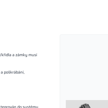
/křídla a zámky musí
 a poškrábání,
ntegrován do systému