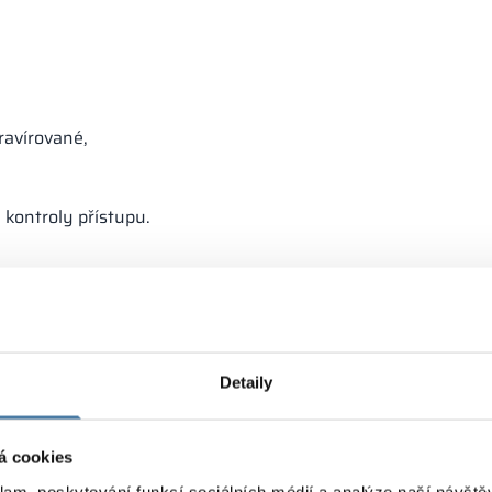
gravírované,
 kontroly přístupu.
Detaily
á cookies
klam, poskytování funkcí sociálních médií a analýze naší návšt