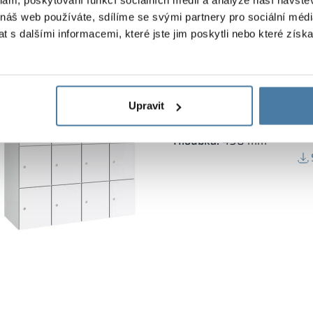
 náš web používáte, sdílíme se svými partnery pro sociální média
 s dalšími informacemi, které jste jim poskytli nebo které získa
Kovová skříňka s LPW 1
Výška skříně:
1800 mm
Upravit
Vertikální šířka:
4×300 m
Hloubka:
490 mm