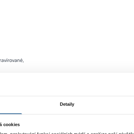
gravírované,
 kontroly přístupu.
Detaily
á cookies
klam, poskytování funkcí sociálních médií a analýze naší návšt