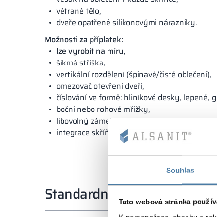
větrané tělo,
dveře opatřené silikonovými nárazníky.
Možnosti za příplatek:
lze vyrobit na míru,
šikmá stříška,
vertikální rozdělení (špinavé/čisté oblečení),
omezovač otevření dveří,
číslování ve formě: hliníkové desky, lepené, 
boční nebo rohové mřížky,
libovolný zámek podle zadání zákazníka,
integrace skříňky do elektronického systému
Souhlas
Standardní rozměry
Tato webová stránka použív
K personalizaci obsahu a re