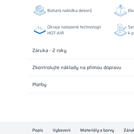
Bohatá nabídka dekorů
Ek
Okraje nalepené technologií
Se
HOT-AIR
k p
Záruka - 2 roky
Zkontrolujte náklady na přímou dopravu
Platby
Popis
Vybavení
Materiály a barvy
Záru