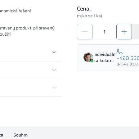
Cena :
onomická řešení
(týká se 1 ks)
Depozitní
stavený produkt, připravený
skříňka
oužití
s
LPW
Individuální
1200/1800
+420 558
kalkulace
-
(Po-Pá 8:00 
18344
množství
ka
Souhrn