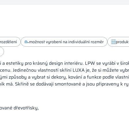
rozdělení
možnost vyrobení na individuální rozměr
produk
í
a estetiky pro krásný design interiéru. LPW se vyrábí v širo
cenu. Jedinečnou vlastností skříní LUXA je, že si můžete vy
ými způsoby a vybrat si dekory, kování a funkce podle vlastn
ník má. Skříně se dodávají smontované a jsou připraveny k r
ované dřevotřísky,