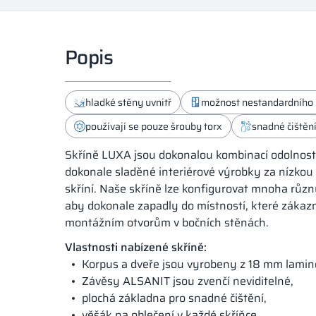
Popis
hladké stěny uvnitř
možnost nestandardního 
používají se pouze šrouby torx
snadné čištěn
Skříně LUXA jsou dokonalou kombinací odolnosti 
dokonale sladěné interiérové výrobky za nízkou 
skříní. Naše skříně lze konfigurovat mnoha různ
aby dokonale zapadly do místností, které zákaz
montážním otvorům v bočních stěnách.
Vlastnosti nabízené skříně:
Korpus a dveře jsou vyrobeny z 18 mm lamin
Závěsy ALSANIT jsou zvenčí neviditelné,
plochá základna pro snadné čištění,
věšák na oblečení v každé skříňce,