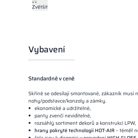
Zvětšit
Vybavení
Standardně v ceně
Skříně se odesílají smontované, zákazník musí
nohy/podstavce/konzoly a zámky.
ekonomické a udržitelné,
panty zvenčí neviditelné,
rozsáhlý sortiment dekorů a konstrukcí LPW,
hrany pokryté technologií HOT-AIR
– téměř ne
čela jsou k dispozici v provedení
HIGH GLOSS –