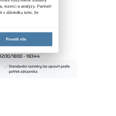
, inzerci a analýzy. Partneři
li v důsledku toho, že
Povolit vše
 1200/1800 - 18344
Standardní rozměry lze upravit podle
potřeb zákazníka