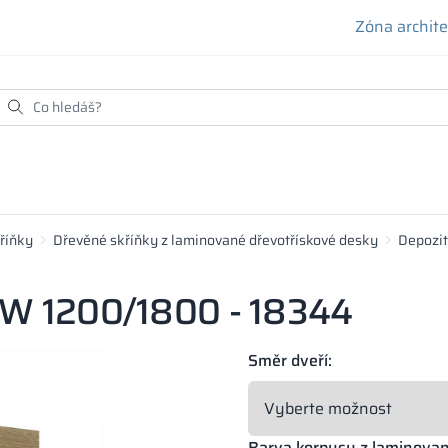
Zóna archit
říňky
Dřevěné skříňky z laminované dřevotřískové desky
Depozit
LPW 1200/1800 - 18344
Směr dveří:
Barva korpusu z laminova