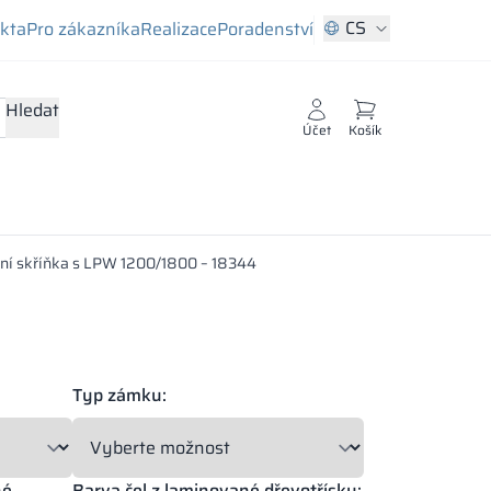
CS
ekta
Pro zákazníka
Realizace
Poradenství
Hledat
Účet
Košík
ní skříňka s LPW 1200/1800 – 18344
Typ zámku:
né
Barva čel z laminované dřevotřísky: