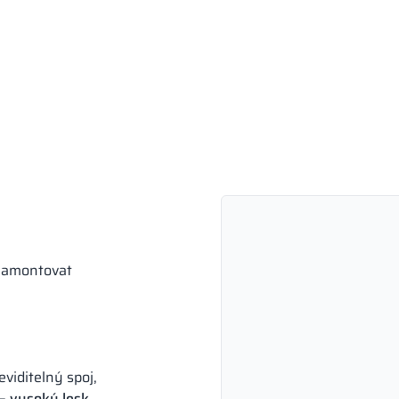
 namontovat
viditelný spoj,
 vysoký lesk,