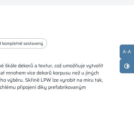
t kompletně sestavený
A
-
A
ké škále dekorů a textur, což umožňuje vytvořit
brat mnohem více dekorů korpusu než u jiných
ího výběru. Skříně LPW lze vyrobit na míru tak,
ychlému připojení díky prefabrikovaným