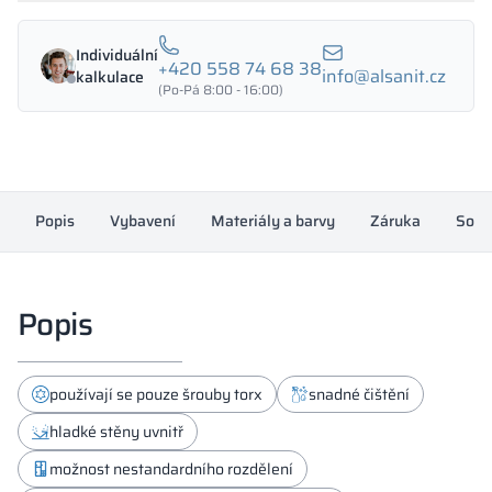
-
18433
Individuální
množství
+420 558 74 68 38
info@alsanit.cz
kalkulace
(Po-Pá 8:00 - 16:00)
Popis
Vybavení
Materiály a barvy
Záruka
Souh
Popis
používají se pouze šrouby torx
snadné čištění
hladké stěny uvnitř
možnost nestandardního rozdělení