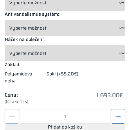
Antivandalismus systém:
Háček na oblečení:
Základ:
Polyamidová
Sokl (+55.20€)
noha
1 693.00
€
Cena :
(týká se 1 ks)
HPL
skříňky
1200/1800
Přidat do košíku