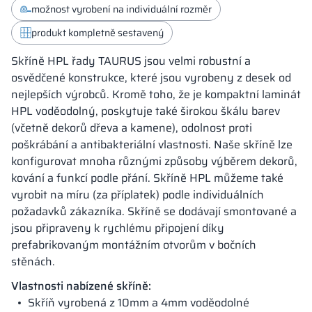
možnost vyrobení na individuální rozměr
produkt kompletně sestavený
Skříně HPL řady TAURUS jsou velmi robustní a
osvědčené konstrukce, které jsou vyrobeny z desek od
nejlepších výrobců. Kromě toho, že je kompaktní laminát
HPL voděodolný, poskytuje také širokou škálu barev
(včetně dekorů dřeva a kamene), odolnost proti
poškrábání a antibakteriální vlastnosti. Naše skříně lze
konfigurovat mnoha různými způsoby výběrem dekorů,
kování a funkcí podle přání. Skříně HPL můžeme také
vyrobit na míru (za příplatek) podle individuálních
požadavků zákazníka. Skříně se dodávají smontované a
jsou připraveny k rychlému připojení díky
prefabrikovaným montážním otvorům v bočních
stěnách.
Vlastnosti nabízené skříně:
Skříň vyrobená z 10mm a 4mm voděodolné