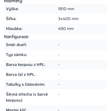
Rozměry:
Výška:
1810 mm
Šířka:
3x400 mm
Hloubka:
490 mm
Konfigurace:
Směr dveří:
-
Typ zámku:
-
Barva korpusu z HPL:
-
Barva čel z HPL:
-
Tabulky s číslováním:
-
Šikmá střecha (v barvě
-
korpusu):
Master klíč:
-