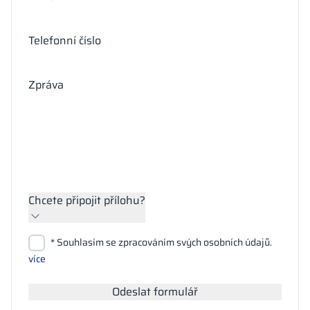
Telefonní číslo
Zpráva
Chcete připojit přílohu?
Přiložit soubory
* Souhlasím se zpracováním svých osobních údajů.
Hledat
více
Odeslat formulář