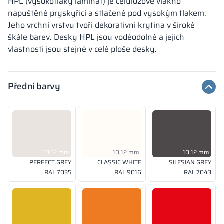
HPL (vysokotlaký laminát) je celulózové vlákno
napuštěné pryskyřicí a stlačené pod vysokým tlakem.
Jeho vrchní vrstvu tvoří dekorativní krytina v široké
škále barev. Desky HPL jsou voděodolné a jejich
vlastnosti jsou stejné v celé ploše desky.
Přední barvy
10,12 mm
10,12 mm
10,12 mm
PERFECT GREY
CLASSIC WHITE
SILESIAN GREY
RAL 7035
RAL 9016
RAL 7043