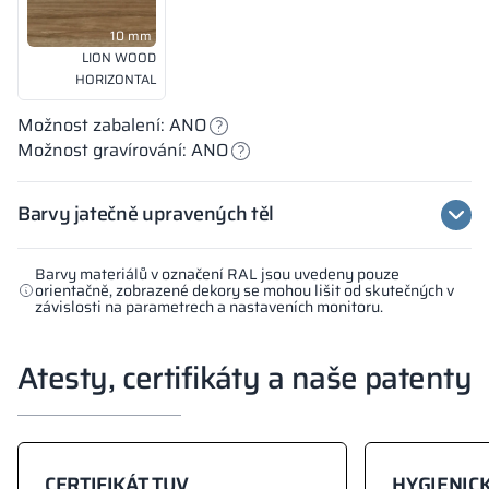
10 mm
LION WOOD
HORIZONTAL
Možnost zabalení: ANO
Možnost gravírování: ANO
Barvy jatečně upravených těl
Barvy materiálů v označení RAL jsou uvedeny pouze
orientačně, zobrazené dekory se mohou lišit od skutečných v
závislosti na parametrech a nastaveních monitoru.
Atesty, certifikáty a naše patenty
CERTIFIKÁT TUV
HYGIENICK