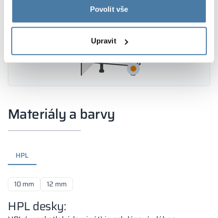
Povolit vše
Upravit
Materiály a barvy
HPL
10 mm
12 mm
HPL desky: