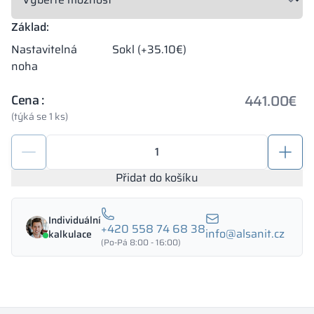
Základ:
Nastavitelná
Sokl (+35.10€)
noha
441.00
€
Cena :
(týká se 1 ks)
Kovové
skříňky
1200/1800
Přidat do košíku
-
18433
Individuální
množství
+420 558 74 68 38
info@alsanit.cz
kalkulace
(Po-Pá 8:00 - 16:00)