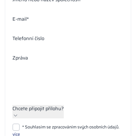
E-mail*
Telefonní číslo
Zpráva
Chcete připojit přílohu?
Přiložit soubory
* Souhlasím se zpracováním svých osobních údajů.
Hledat
více