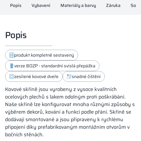
Popis
Vybavení
Materiály a barvy
Záruka
Souh
Popis
produkt kompletně sestavený
verze BOZP - standardní svislá přepážka
zesílené kovové dveře
snadné čištění
Kovové skříně jsou vyrobeny z vysoce kvalitních
ocelových plechů s lakem odolným proti poškrábání.
Naše skříně lze konfigurovat mnoha různými způsoby s
výběrem dekorů, kování a funkcí podle přání. Skříně se
dodávají smontované a jsou připraveny k rychlému
připojení díky prefabrikovaným montážním otvorům v
bočních stěnách.