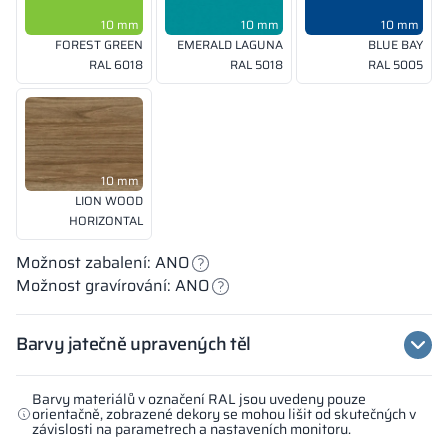
10 mm
10 mm
10 mm
FOREST GREEN
EMERALD LAGUNA
BLUE BAY
RAL 6018
RAL 5018
RAL 5005
10 mm
LION WOOD
HORIZONTAL
Možnost zabalení: ANO
Možnost gravírování: ANO
Barvy jatečně upravených těl
Barvy materiálů v označení RAL jsou uvedeny pouze
orientačně, zobrazené dekory se mohou lišit od skutečných v
závislosti na parametrech a nastaveních monitoru.