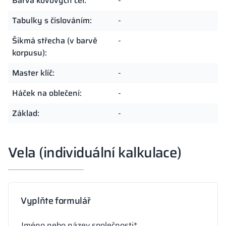
Barva kovových čel:
-
Tabulky s číslováním:
-
Šikmá střecha (v barvě
-
korpusu):
Master klíč:
-
Háček na oblečení:
-
Základ:
-
Vela (individuální kalkulace)
Vyplňte formulář
Jméno nebo název společnosti*