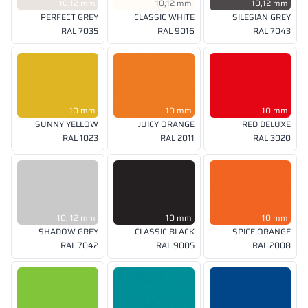
10,12 mm
10,12 mm
10,12 mm
PERFECT GREY
CLASSIC WHITE
SILESIAN GREY
RAL 7035
RAL 9016
RAL 7043
10 mm
10 mm
10 mm
SUNNY YELLOW
JUICY ORANGE
RED DELUXE
RAL 1023
RAL 2011
RAL 3020
10, 12 mm
10 mm
10 mm
SHADOW GREY
CLASSIC BLACK
SPICE ORANGE
RAL 7042
RAL 9005
RAL 2008