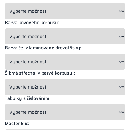
18 mm
18 mm
18 mm
OKAPI NUT
PORTLAND ASH
RETRO OAK
Barva kovového korpusu:
Barva čel z laminované dřevotřísky:
18 mm
BELLATO
Možnost zabalení: ANO
Možnost gravírování: NE
Šikmá střecha (v barvě korpusu):
Barvy materiálů v označení RAL jsou uvedeny pouze orientačně,
zobrazené dekory se mohou lišit od skutečných v závislosti na
parametrech a nastaveních monitoru.
Tabulky s číslováním:
Master klíč: