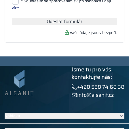
Přiložit soubory
* Souhlasím se zpracováním svých osobních údajů.
Hledat
více
Odeslat formulář
Vaše údaje jsou v bezpečí.
Jsme tu pro vás,
kontaktujte nás:
+420 558 74 68 38
info@alsanit.cz
Nabídka
Šatní skříňky