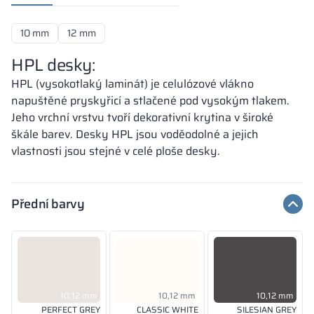
10 mm
12 mm
HPL desky:
HPL (vysokotlaký laminát) je celulózové vlákno
napuštěné pryskyřicí a stlačené pod vysokým tlakem.
Jeho vrchní vrstvu tvoří dekorativní krytina v široké
škále barev. Desky HPL jsou voděodolné a jejich
vlastnosti jsou stejné v celé ploše desky.
Přední barvy
10,12 mm
10,12 mm
10,12 mm
PERFECT GREY
CLASSIC WHITE
SILESIAN GREY