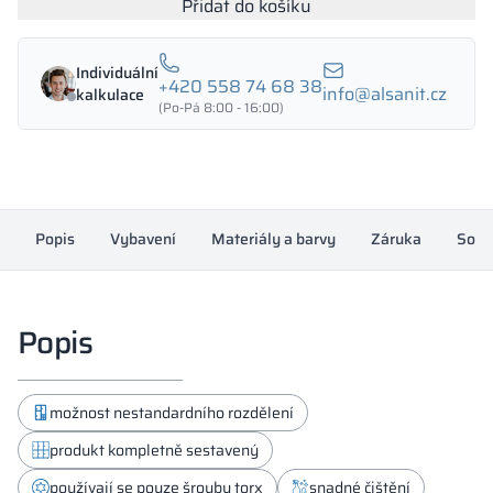
skříňka
Přidat do košíku
s
LPW
Individuální
1200/1800
+420 558 74 68 38
info@alsanit.cz
kalkulace
-
(Po-Pá 8:00 - 16:00)
18343
množství
Popis
Vybavení
Materiály a barvy
Záruka
Souh
Popis
možnost nestandardního rozdělení
produkt kompletně sestavený
používají se pouze šrouby torx
snadné čištění