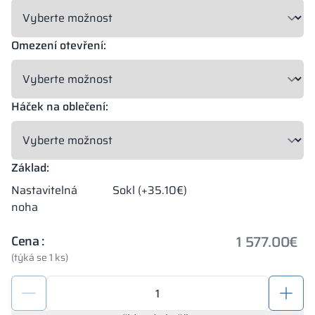
Omezení otevření:
Háček na oblečení:
Základ:
Nastavitelná
Sokl (+35.10€)
noha
1 577.00
€
Cena :
(týká se 1 ks)
Modulární
kovová