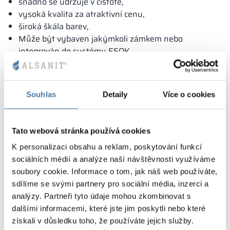
snadno se udržuje v čistotě,
vysoká kvalita za atraktivní cenu,
široká škála barev,
Může být vybaven jakýmkoli zámkem nebo
integrován do systému ESOK.
MODULÁRNÍ STAVBA
SKŘÍNĚ umožňuje měnit
vybavení a upravovat skříně i po dodání.
Řešení přihlášené k ochraně u patentového úřadu.
Souhlas
Detaily
Více o cookies
Tato webová stránka používá cookies
K personalizaci obsahu a reklam, poskytování funkcí
sociálních médií a analýze naší návštěvnosti využíváme
soubory cookie. Informace o tom, jak náš web používáte,
sdílíme se svými partnery pro sociální média, inzerci a
analýzy. Partneři tyto údaje mohou zkombinovat s
dalšími informacemi, které jste jim poskytli nebo které
získali v důsledku toho, že používáte jejich služby.