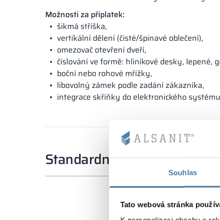
Možnosti za příplatek:
šikmá stříška,
vertikální dělení (čisté/špinavé oblečení),
omezovač otevření dveří,
číslování ve formě: hliníkové desky, lepené, 
boční nebo rohové mřížky,
libovolný zámek podle zadání zákazníka,
integrace skříňky do elektronického systému
Standardní rozměry
Souhlas
Tato webová stránka použív
K personalizaci obsahu a re