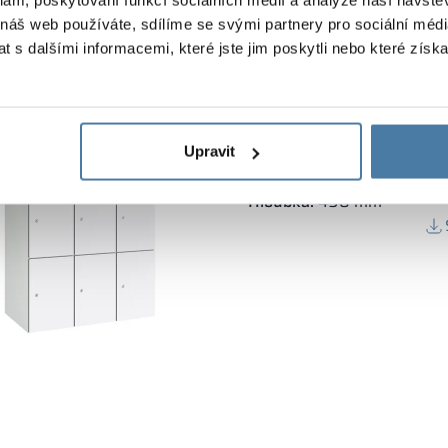
 náš web používáte, sdílíme se svými partnery pro sociální média
 s dalšími informacemi, které jste jim poskytli nebo které získa
Modulární kovová skříň
Výška skříně:
1800 mm
Upravit
Vertikální šířka:
3×300 m
Hloubka:
490 mm