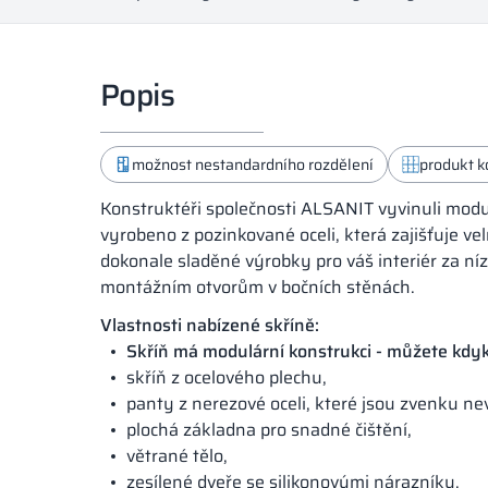
Popis
možnost nestandardního rozdělení
produkt 
Konstruktéři společnosti ALSANIT vyvinuli modul
vyrobeno z pozinkované oceli, která zajišťuje vel
dokonale sladěné výrobky pro váš interiér za n
montážním otvorům v bočních stěnách.
Vlastnosti nabízené skříně:
Skříň má modulární konstrukci - můžete kdyko
skříň z ocelového plechu,
panty z nerezové oceli, které jsou zvenku nev
plochá základna pro snadné čištění,
větrané tělo,
zesílené dveře se silikonovými nárazníky.