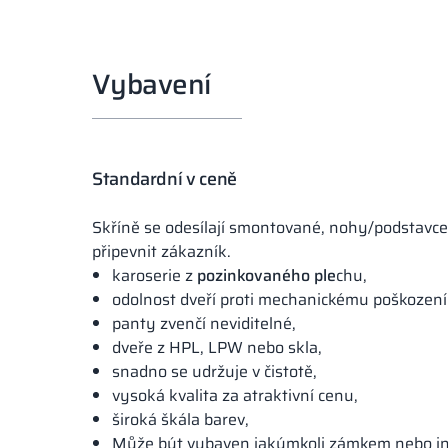
Vybavení
Standardní v ceně
Skříně se odesílají smontované, nohy/podstavce
připevnit zákazník.
karoserie z
pozinkovaného ple
chu,
odolnost dveří proti mechanickému poškození
panty zvenčí neviditelné,
dveře z HPL, LPW nebo skla,
snadno se udržuje v čistotě,
vysoká kvalita za atraktivní cenu,
široká škála barev,
Může být vybaven jakýmkoli zámkem nebo i