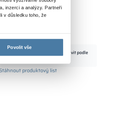
, inzerci a analýzy. Partneři
li v důsledku toho, že
ka s LPW 900/1800 - 18334
Povolit vše
Standardní rozměry lze upravit podle
m
potřeb zákazníka
Stáhnout produktový list