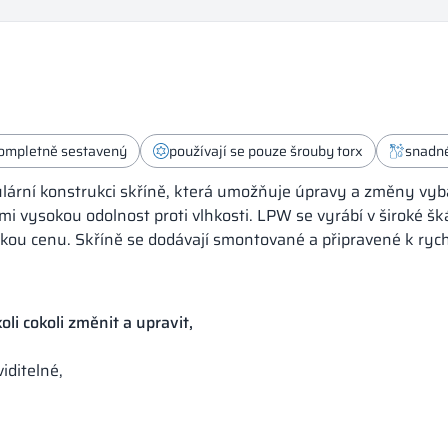
kompletně sestavený
používají se pouze šrouby torx
snadné
ární konstrukci skříně, která umožňuje úpravy a změny vybav
mi vysokou odolnost proti vlhkosti. LPW se vyrábí v široké šk
ízkou cenu. Skříně se dodávají smontované a připravené k ry
li cokoli změnit a upravit,
iditelné,