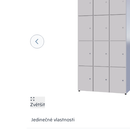
Zvětšit
Jedinečné vlastnosti
Barvy materiálů v označení RAL jsou uvedeny pouze 