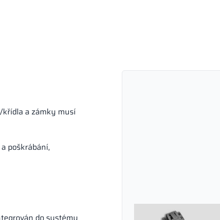
/křídla a zámky musí
 a poškrábání,
ntegrován do systému