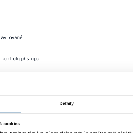
gravírované,
 kontroly přístupu.
Detaily
á cookies
klam, poskytování funkcí sociálních médií a analýze naší návšt