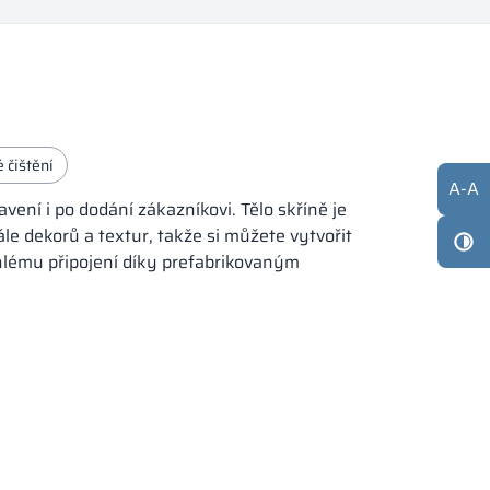
 čištění
A
-
A
ení i po dodání zákazníkovi. Tělo skříně je
ále dekorů a textur, takže si můžete vytvořit
chlému připojení díky prefabrikovaným