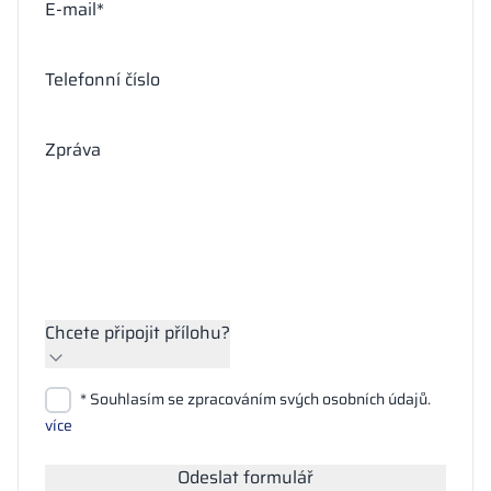
E-mail*
Telefonní číslo
Zpráva
Chcete připojit přílohu?
Přiložit soubory
* Souhlasím se zpracováním svých osobních údajů.
Hledat
více
Odeslat formulář