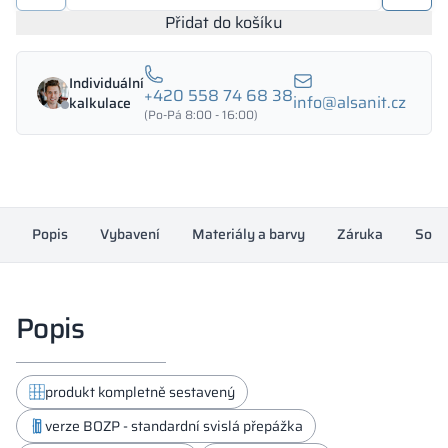
ochrana
Přidat do košíku
zdraví
při
Individuální
práci
+420 558 74 68 38
info@alsanit.cz
kalkulace
-
(Po-Pá 8:00 - 16:00)
oděv
300/1800
-
18311
Popis
množství
Vybavení
Materiály a barvy
Záruka
Souh
Popis
produkt kompletně sestavený
verze BOZP - standardní svislá přepážka