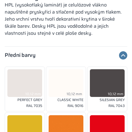
HPL (vysokotlaký laminát) je celulózové vlákno
napuštěné pryskyřicí a stlačené pod vysokým tlakem.
Jeho vrchní vrstvu tvoří dekorativní krytina v široké
škále barev. Desky HPL jsou voděodolné a jejich
vlastnosti jsou stejné v celé ploše desky.
Přední barvy
10,12 mm
10,12 mm
10,12 mm
PERFECT GREY
CLASSIC WHITE
SILESIAN GREY
RAL 7035
RAL 9016
RAL 7043