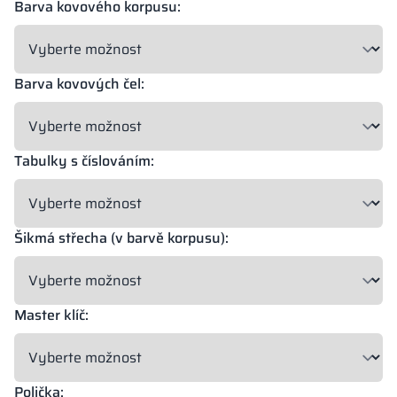
Barva kovového korpusu:
18 mm
18 mm
18 mm
OKAPI NUT
PORTLAND ASH
RETRO OAK
Barva kovových čel:
18 mm
Tabulky s číslováním:
BELLATO
Možnost zabalení: ANO
Možnost gravírování: NE
Šikmá střecha (v barvě korpusu):
Barvy materiálů v označení RAL jsou uvedeny pouze orientačně,
zobrazené dekory se mohou lišit od skutečných v závislosti na
parametrech a nastaveních monitoru.
Master klíč:
Polička: