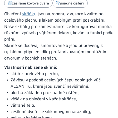
zesílené kovové dveře
snadné čištění
Oblečení
skříňky
jsou vyrobeny z vysoce kvalitního
ocelového plechu s lakem odolným proti poškrábání.
Naše skříňky pro zaměstnance lze konfigurovat mnoha
různými způsoby výběrem dekorů, kování a funkcí podle
přání.
Skříně se dodávají smontované a jsou připraveny k
rychlému připojení díky prefabrikovaným montážním
otvorům v bočních stěnách.
Vlastnosti nabízené skříně:
skříň z ocelového plechu,
Závěsy v podobě ocelových čepů odolných vůči
ALSANITu, které jsou zvenčí neviditelné,
plochá základna pro snadné čištění,
věšák na oblečení v každé skříňce,
větrané tělo,
zesílené dveře se silikonovými nárazníky,
police v každém boxu,