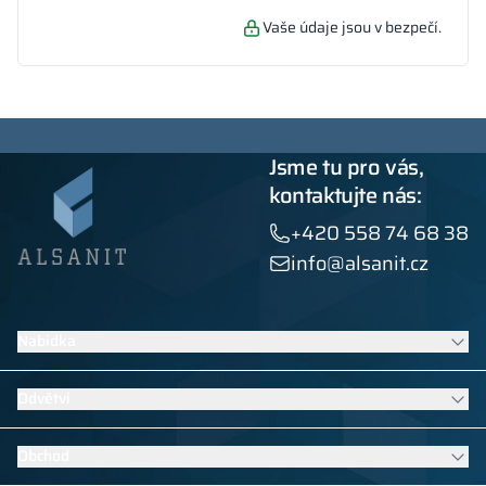
Vaše údaje jsou v bezpečí.
Jsme tu pro vás,
kontaktujte nás:
+420 558 74 68 38
info@alsanit.cz
Nabídka
Šatní skříňky
Odvětví
Sanitární kabiny
Kontraktní nábytek
Nábytek do škol a mateřských škol
Obchod
Výrobky z HPL
Vybavení bazénů