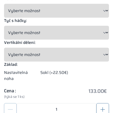
Tyč s háčky:
Vertikální dělení:
Základ:
Nastavitelná
Sokl (+22.50€)
noha
133.00
€
Cena :
(týká se 1 ks)
Bezpečnost
a