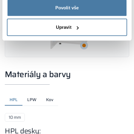
Povolit vše
Upravit
Materiály a barvy
HPL
LPW
Kov
10 mm
HPL desky: