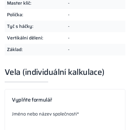
Master klíč:
-
Polička:
-
Tyč s háčky:
-
Vertikální dělení:
-
Základ:
-
Vela (individuální kalkulace)
Vyplňte formulář
Jméno nebo název společnosti*