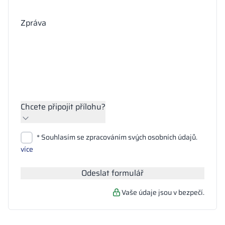
Zpráva
Chcete připojit přílohu?
Přiložit soubory
* Souhlasím se zpracováním svých osobních údajů.
Hledat
více
Odeslat formulář
Vaše údaje jsou v bezpečí.