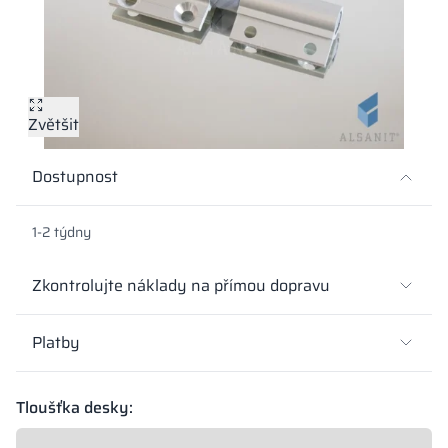
Kovové skříně V
Oddíly
Altus
Skříně typu L
Úplná nabídka
Schválení, brož
Mapa realizací
Lavičky a šatny
Lamely
Služby
Materiály a bar
Galerie realizací
Zámky pro skří
Zvětšit
Dostupnost
1-2 týdny
Zkontrolujte náklady na přímou dopravu
Platby
Tloušťka desky: