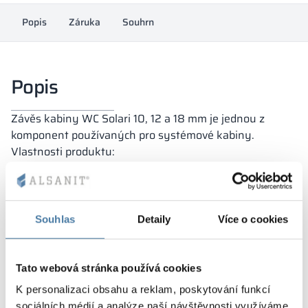
množství
Popis
Záruka
Souhrn
Popis
Závěs kabiny WC Solari 10, 12 a 18 mm je jednou z
komponent používaných pro systémové kabiny.
Vlastnosti produktu:
z hliníku s polyamidovou vložkou,
připevněné k úzkému okraji panelu,
gravitační samočinné zavírání.
určeno pro tloušťky desek 10, 12 a 18 mm.
Souhlas
Detaily
Více o cookies
Tato webová stránka používá cookies
K personalizaci obsahu a reklam, poskytování funkcí
Záruka
sociálních médií a analýze naší návštěvnosti využíváme