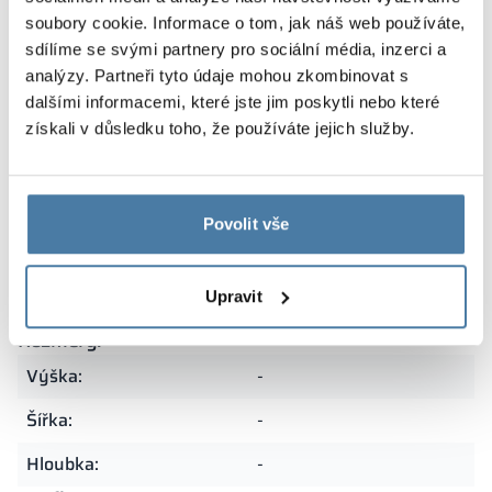
soubory cookie. Informace o tom, jak náš web používáte,
sdílíme se svými partnery pro sociální média, inzerci a
Naše skříňky jsou pokryty zárukou a vyráběny v Polsku
analýzy. Partneři tyto údaje mohou zkombinovat s
z nejkvalitnějších materiálů. Díky tomu se vyznačují
dalšími informacemi, které jste jim poskytli nebo které
výjimečnou trvanlivostí a odolností vůči intenzivnímu
získali v důsledku toho, že používáte jejich služby.
používání. Preciznost provedení a péče o každý detail
zajišťují, že jsou skvělou volbou pro náročné prostory.
Povolit vše
Souhrn
Upravit
Rozměry:
Výška:
-
Šířka:
-
Hloubka:
-