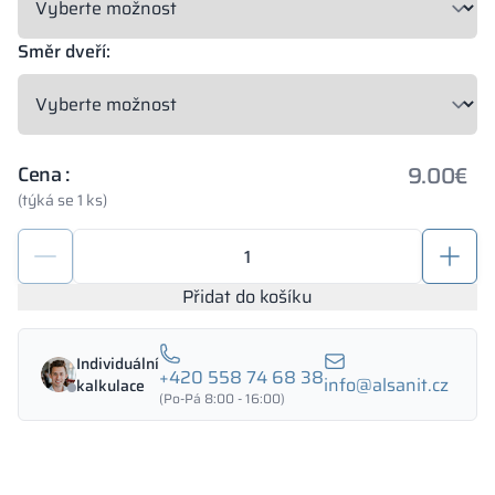
Směr dveří:
9.00
€
Cena :
(týká se 1 ks)
Závěs
pro
WC
Přidat do košíku
kabinky
Solari
Individuální
10,
+420 558 74 68 38
info@alsanit.cz
kalkulace
12
(Po-Pá 8:00 - 16:00)
a
18
mm