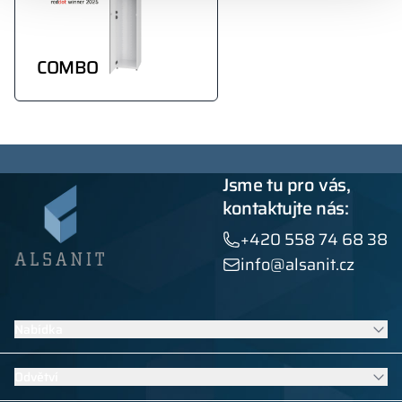
COMBO
Jsme tu pro vás,
kontaktujte nás:
+420 558 74 68 38
info@alsanit.cz
Nabídka
Šatní skříňky
Odvětví
Sanitární kabiny