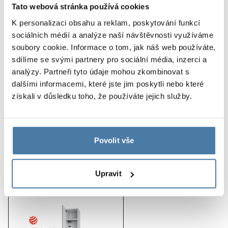
Tato webová stránka používá cookies
tohoto systému však oceňují především žáci, kteří mají
nyní k dispozici ergonomické a uživatelsky přívětivé
K personalizaci obsahu a reklam, poskytování funkcí
školní skříňky
.
sociálních médií a analýze naší návštěvnosti využíváme
soubory cookie. Informace o tom, jak náš web používáte,
Vlastnosti projektu:
sdílíme se svými partnery pro sociální média, inzerci a
analýzy. Partneři tyto údaje mohou zkombinovat s
integrované do elektronického systému řízení
dalšími informacemi, které jste jim poskytli nebo které
ergonomický a moderní výrobek
získali v důsledku toho, že používáte jejich služby.
pozornost věnovaná každému detailu
Povolit vše
Produkty použité v realizaci
Upravit