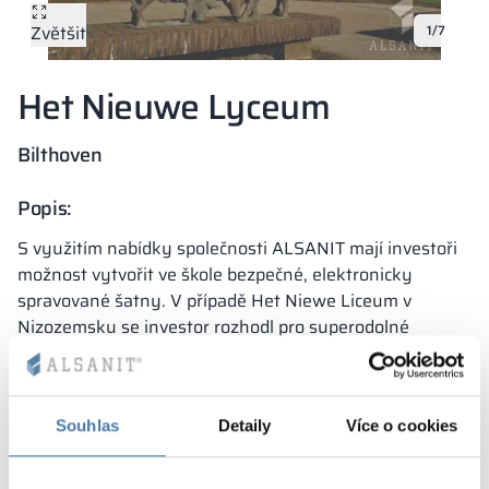
Kovové skříně V
Zvětšit
1/7
Oddíly
Altus
Skříně typu L
Úplná nabídka
Schválení, brož
Mapa realizací
Lavičky a šatny
Het Nieuwe Lyceum
Lamely
Služby
Materiály a bar
Galerie realizací
Zámky pro skří
Bilthoven
Popis:
S využitím nabídky společnosti ALSANIT mají investoři
možnost vytvořit ve škole bezpečné, elektronicky
spravované šatny. V případě Het Niewe Liceum v
Nizozemsku se investor rozhodl pro superodolné
skříňky COMBO, které umožňují snadnou integraci do
systému elektronické správy uživatelů.
Žáci si pomocí karty „odskočí“ ke vchodu, otevřou si
Souhlas
Detaily
Více o cookies
skříňku, usadí se v knihovně apod. Takto složitý systém
vyžaduje speciální zámky a elektroinstalaci, pro které se
kovová těla skříněk
COMBO
ideálně hodí. Výhody