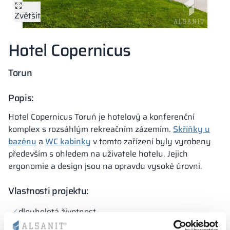
Kovové skříně V
Zvětšit
Oddíly
Altus
Skříně typu L
Úplná nabídka
Schválení, brož
Mapa realizací
Lavičky a šatny
Hotel Copernicus
Lamely
Služby
Materiály a bar
Galerie realizací
Zámky pro skří
Torun
Popis:
Hotel Copernicus Toruń je hotelový a konferenční
komplex s rozsáhlým rekreačním zázemím.
Skříňky u
bazénu
a
WC kabinky
v tomto zařízení byly vyrobeny
především s ohledem na uživatele hotelu. Jejich
ergonomie a design jsou na opravdu vysoké úrovni.
Vlastnosti projektu:
dlouholetá životnost
Robustní kování a příslušenství