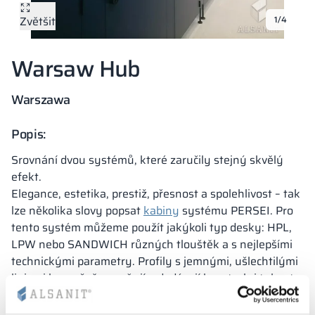
Kovové skříně V
Zvětšit
1/4
Oddíly
Altus
Skříně typu L
Úplná nabídka
Schválení, brož
Mapa realizací
Lavičky a šatny
Warsaw Hub
Lamely
Služby
Materiály a bar
Galerie realizací
Zámky pro skří
Warszawa
Popis:
Srovnání dvou systémů, které zaručily stejný skvělý
efekt.
Elegance, estetika, prestiž, přesnost a spolehlivost – tak
lze několika slovy popsat
kabiny
systému PERSEI. Pro
tento systém můžeme použít jakýkoli typ desky: HPL,
LPW nebo SANDWICH různých tlouštěk a s nejlepšími
technickými parametry. Profily s jemnými, ušlechtilými
liniemi bezpečně upevňují a dodávají konstrukci tuhost,
přičemž zároveň zachovávají dojem výjimečné lehkosti.
Ztužující profil z HPL je standardně skrytý za dveřmi