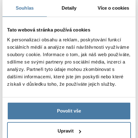
kabiny a nad dveřmi z LPW.
Souhlas
Detaily
Více o cookies
Systém sanitárních kabin SOLARI byl vytvořen na
základě velmi oblíbeného systému PERSEI s ohledem
na uživatele, pro které je důležité funkční, ale i
Tato webová stránka používá cookies
ekonomické řešení. Proto jsme vyvinuli armatury z
K personalizaci obsahu a reklam, poskytování funkcí
polyamidu a hliníku, materiálů, které jsou odolné a
sociálních médií a analýze naší návštěvnosti využíváme
elegantní, a přitom cenově dostupné. Estetická
soubory cookie. Informace o tom, jak náš web používáte,
povrchová úprava panelů, eloxované hliníkové profily
sdílíme se svými partnery pro sociální média, inzerci a
upevňující kabiny k pevným stěnám a kování dodávají
analýzy. Partneři tyto údaje mohou zkombinovat s
systému minimalistický vzhled.
dalšími informacemi, které jste jim poskytli nebo které
získali v důsledku toho, že používáte jejich služby.
Vlastnosti projektu:
výjimečná odolnost
elegantní design
Povolit vše
snadná údržba
Upravit