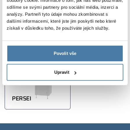
soubory cookie. Informace o tom, jak náš web používáte,
moderní design
sdílíme se svými partnery pro sociální média, inzerci a
pozornost věnovaná každému detailu
analýzy. Partneři tyto údaje mohou zkombinovat s
dalšími informacemi, které jste jim poskytli nebo které
získali v důsledku toho, že používáte jejich služby.
Produkty použité v realizaci
Povolit vše
Upravit
PERSEI