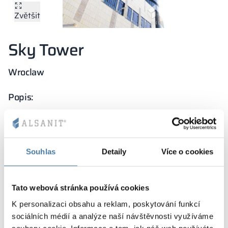
Kovové skříně V
Zvětšit
Oddíly
Altus
Skříně typu L
Úplná nabídka
Schválení, brož
Mapa realizací
Lavičky a šatny
Sky Tower
Lamely
Služby
Materiály a bar
Galerie realizací
Zámky pro skří
Wroclaw
Popis:
SKY TOWER byl vytvořen s cílem potěšit obyvatele a
poskytnout jim nejvyšší možný komfort. Tato
průkopnická, nejmodernější budova je vybavena
funkčními a odolnými sanitárními kabinami.
Souhlas
Detaily
Více o cookies
Vlastnosti projektu:
Tato webová stránka používá cookies
vysoká odolnost proti opotřebení
K personalizaci obsahu a reklam, poskytování funkcí
kování a příslušenství nejvyšší kvality
sociálních médií a analýze naší návštěvnosti využíváme