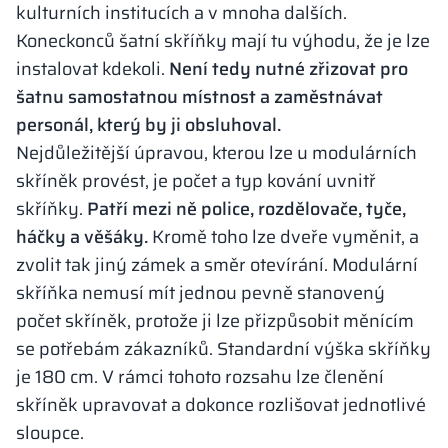
kulturních institucích a v mnoha dalších.
Koneckonců šatní skříňky mají tu výhodu, že je lze
instalovat kdekoli.
Není tedy nutné zřizovat pro
šatnu samostatnou místnost a zaměstnávat
personál, který by ji obsluhoval.
Nejdůležitější úpravou, kterou lze u modulárních
skříněk provést, je počet a typ kování uvnitř
skříňky.
Patří mezi ně police, rozdělovače, tyče,
háčky a věšáky.
Kromě toho lze dveře vyměnit, a
zvolit tak jiný zámek a směr otevírání. Modulární
skříňka nemusí mít jednou pevně stanovený
počet skříněk, protože ji lze přizpůsobit měnícím
se potřebám zákazníků. Standardní výška skříňky
je 180 cm. V rámci tohoto rozsahu lze členění
skříněk upravovat a dokonce rozlišovat jednotlivé
sloupce.