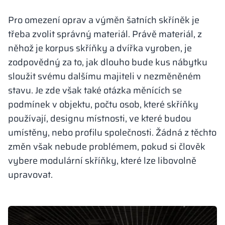
Kovové skříně V
Pro omezení oprav a výměn šatních skříněk je
Oddíly
Altus
Skříně typu L
Úplná nabídka
Schválení, brož
Mapa realizací
Lavičky a šatny
třeba zvolit správný materiál. Právě materiál, z
něhož je korpus skříňky a dvířka vyroben, je
Lamely
Služby
Materiály a bar
Galerie realizací
Zámky pro skří
zodpovědný za to, jak dlouho bude kus nábytku
sloužit svému dalšímu majiteli v nezměněném
stavu. Je zde však také otázka měnících se
podmínek v objektu, počtu osob, které skříňky
používají, designu místnosti, ve které budou
umístěny, nebo profilu společnosti. Žádná z těchto
změn však nebude problémem, pokud si člověk
vybere modulární skříňky, které lze libovolně
upravovat.