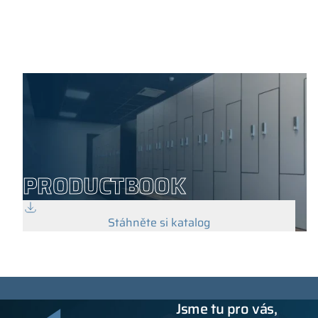
PRODUCTBOOK
Stáhněte si katalog
Jsme tu pro vás,