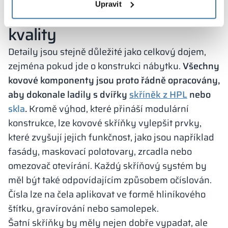
Upravit
při práci – nábytek nejvyšší
kvality
Detaily jsou stejně důležité jako celkový dojem,
zejména pokud jde o konstrukci nábytku.
Všechny
kovové komponenty jsou proto řádně opracovány,
aby dokonale ladily s dvířky
skříněk z HPL
nebo
skla
.
Kromě výhod, které přináší modulární
konstrukce, lze kovové skříňky vylepšit prvky,
které zvyšují jejich funkčnost, jako jsou například
fasády, maskovací polotovary, zrcadla nebo
omezovač otevírání. Každý skříňový systém by
měl být také odpovídajícím způsobem očíslován.
Čísla lze na čela aplikovat ve formě hliníkového
štítku, gravírování nebo samolepek.
Šatní skříňky by měly nejen dobře vypadat, ale