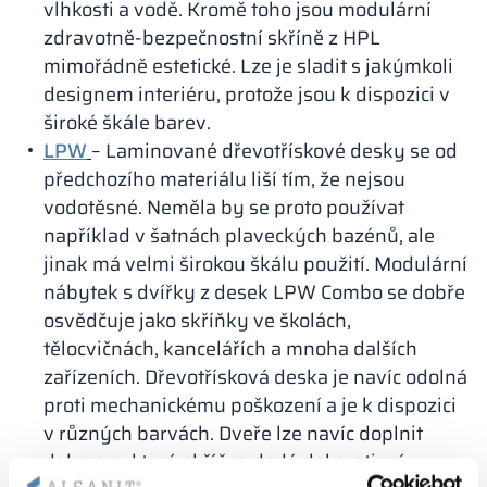
vlhkosti a vodě. Kromě toho jsou modulární
zdravotně-bezpečnostní skříně z HPL
mimořádně estetické. Lze je sladit s jakýmkoli
designem interiéru, protože jsou k dispozici v
široké škále barev.
LPW
– Laminované dřevotřískové desky se od
předchozího materiálu liší tím, že nejsou
vodotěsné. Neměla by se proto používat
například v šatnách plaveckých bazénů, ale
jinak má velmi širokou škálu použití. Modulární
nábytek s dvířky z desek LPW Combo se dobře
osvědčuje jako skříňky ve školách,
tělocvičnách, kancelářích a mnoha dalších
zařízeních. Dřevotřísková deska je navíc odolná
proti mechanickému poškození a je k dispozici
v různých barvách. Dveře lze navíc doplnit
dekorem, který skříňce dodá dekorativní