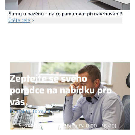
Šatny u bazénu – na co pamatovat při navrhování?
Čtěte celé
Zeptejte se svého
poradce na nabídku pro
vás
Kontaktní formulář
+420 558 74 68 38
(Po-Pá 8:00 – 16:00)