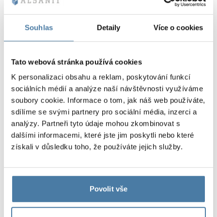
hodnotu.
Tvrzené sklo
– Modulární šatní skříně s
ocelovými korpusy lze použít i k vybavení
Souhlas
Detaily
Více o cookies
prestižních interiérů. Model Combo se
skleněnými dveřmi má vše, co potřebujete pro
Tato webová stránka používá cookies
luxusní fitness kluby, módně zařízené
kanceláře nebo jiné interiéry, kde je důležitý
K personalizaci obsahu a reklam, poskytování funkcí
originální design. Dveře z tvrzeného skla v
sociálních médií a analýze naší návštěvnosti využíváme
kombinaci s lakovanou pozinkovanou ocelovou
soubory cookie. Informace o tom, jak náš web používáte,
sdílíme se svými partnery pro sociální média, inzerci a
skříní vytvářejí výjimečný efekt. Čelní plochy
analýzy. Partneři tyto údaje mohou zkombinovat s
lze vyrobit v libovolné barvě. Díky kalení je
dalšími informacemi, které jste jim poskytli nebo které
povrch dvířek tvrdý a odolný proti poškození,
získali v důsledku toho, že používáte jejich služby.
ale pokud dojde k nežádoucí situaci, sklo se
roztříští na neškodné krystalky bez ostrých
hran.
Modulární skříně pro
Povolit vše
bezpečnost a ochranu zdraví