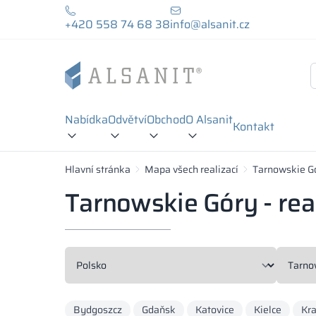
+420 558 74 68 38
info@alsanit.cz
Nabídka
Odvětví
Obchod
O Alsanit
Kontakt
Hlavní stránka
Mapa všech realizací
Tarnowskie G
Tarnowskie Góry - rea
Bydgoszcz
Gdaňsk
Katovice
Kielce
Kr