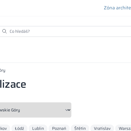
Zóna archit
óry
lizace
akov
Łódź
Lublin
Poznań
Štětín
Vratislav
Warsz