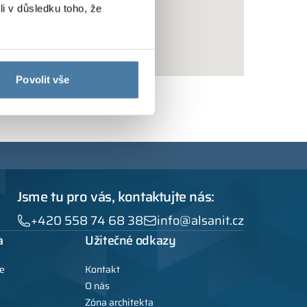
li v důsledku toho, že
Povolit vše
Jsme tu pro vás, kontaktujte nás:
+420 558 74 68 38
info@alsanit.cz
a
Užitečné odkazy
e
Kontakt
O nás
Zóna architekta