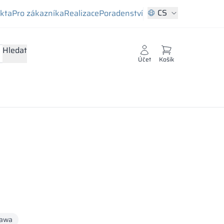
CS
ekta
Pro zákazníka
Realizace
Poradenství
Hledat
Účet
Košík
awa